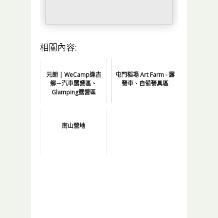
相關內容:
元朗 | WeCamp逢吉
屯門稻場 Art Farm - 露
鄉－汽車露營區、
營車、自備營具區
Glamping露營區
南山營地