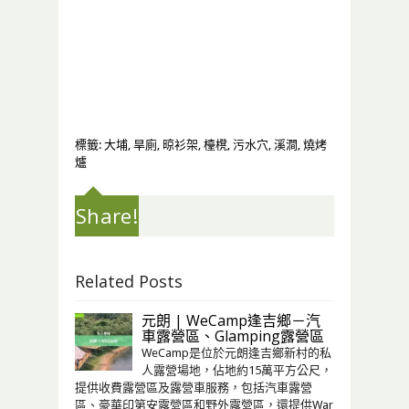
標籤:
大埔
,
旱廁
,
晾衫架
,
檯櫈
,
污水穴
,
溪澗
,
燒烤
爐
Share!
Related Posts
元朗 | WeCamp逢吉鄉－汽
車露營區、Glamping露營區
WeCamp是位於元朗逢吉鄉新村的私
人露營場地，佔地約15萬平方公尺，
提供收費露營區及露營車服務，包括汽⾞露營
區、豪華印第安露營區和野外露營區，還提供War