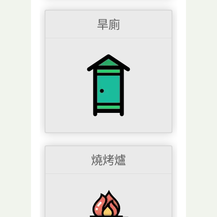
旱廁
燒烤爐