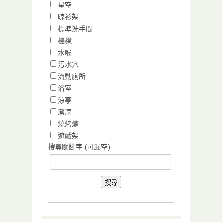
星空
晾衫架
標準洗手間
檯櫈
水喉
污水穴
流動廁所
浴室
涼亭
溪澗
燒烤爐
遊戲架
搜尋關鍵字 (可漏空)