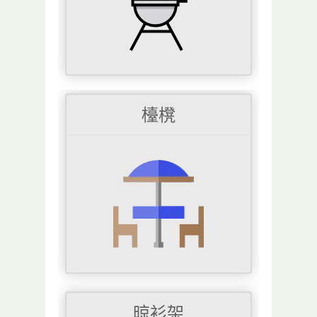
檯櫈
晾衫架