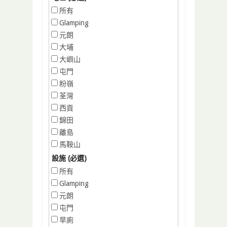
所有
Glamping
元朗
大埔
大嶼山
屯門
粉嶺
荃灣
西貢
錦田
離島
馬鞍山
設施 (必選)
所有
Glamping
元朗
屯門
旱廁