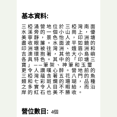
基本資料:
三 椏 涌 營 地 位 於 三 椏 灣 南 面
水 溪 旁 的 一 個 小 山 崗 上 ， 優
美 寧 靜 ， 景 色 怡 人 ， 印 洲 塘
盡 收 眼 簾 。 水 面 波 平 如 鏡 的
印 洲 塘 被 往 灣 洲 、 娥 眉 洲 和
吉 澳 環 抱 著 ， 其 他 大 小 島 嶼
各 具 特 色 。 其 中 的 「 印 塘 三
寶 」 ─ ─ 筆 架 、 神 筆 和 玉 璽
更 令 人 讚 嘆 心 醉 。 營 地 前 的
三 椏 灣 蘊 含 著 五 花 八 門 的 魚
類 和 七 彩 斑 爛 的 珊 瑚 ， 品 種
之 多 實 令 人 目 不 暇 給 ， 而 沿
岸 的 紅 石 也 美 不 勝 收 。
營位數目:
4個