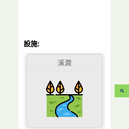
設施:
溪澗