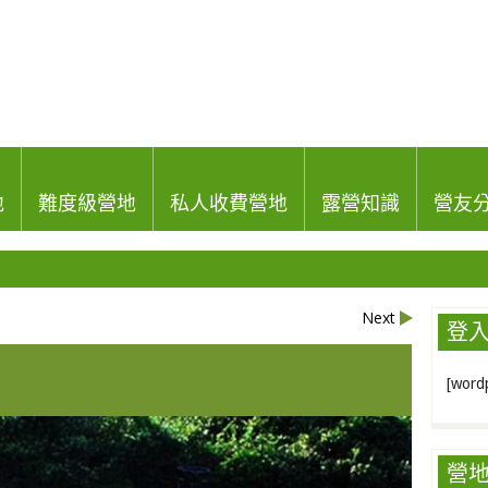
地
難度級營地
私人收費營地
露營知識
營友
Next
登
[wordp
營