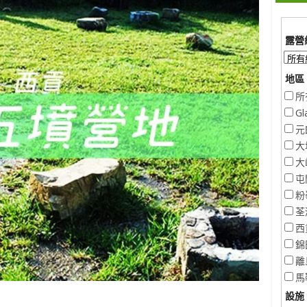
露營
地區 
所
Gl
元
大
大
屯
粉
荃
西
錦
離
馬
設施 