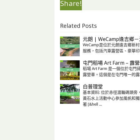
Share!
Related Posts
元朗 | WeCamp逢吉鄉
WeCamp是位於元朗逢吉鄉新
服務，包括汽⾞露營區、豪華印第安露
屯門稻場 Art Farm –
稻場 Art Farm 是一個位
露營車。這個是在屯門唯一的露營場
白普理堂
基本資料: 位於赤徑渡輪碼頭
黃石水上活動中心參加風帆和獨
著 [&hell ...