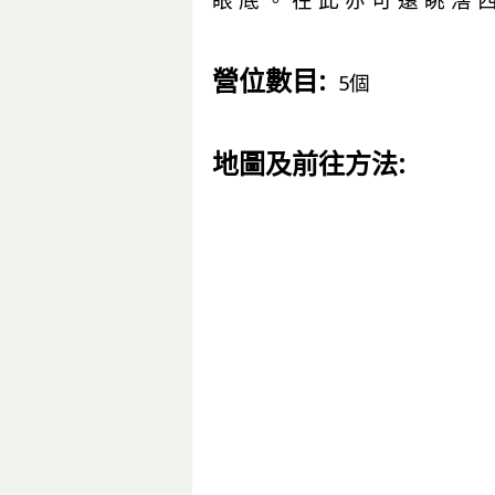
眼 底 。 在 此 亦 可 遠 眺 滘 西
營位數目:
5個
地圖及前往方法: