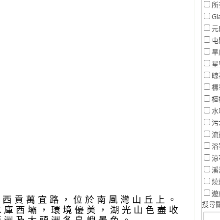
所
Gl
元
屯
旱
星
晾
標
檯
水
污
流
浴
涼
溪
燒
遊
近 西 貢 萬 宜 路 ， 位 於 南 風 灣 山 丘 上 。
搜尋關
 庫 西 壩 ， 環 境 優 美 ， 湖 光 山 色 盡 收