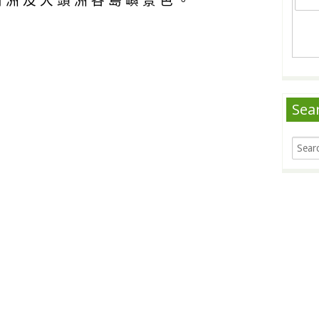
 洲 及 大 頭 洲 各 島 嶼 景 色 。
Sea