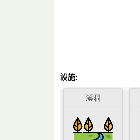
設施:
溪澗