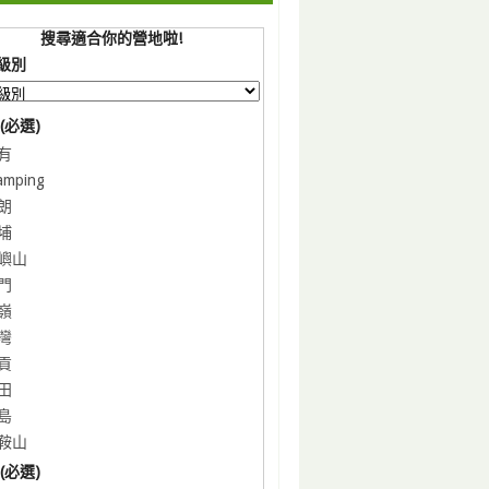
搜尋適合你的營地啦!
級別
(必選)
有
amping
朗
埔
嶼山
門
嶺
灣
貢
田
島
鞍山
(必選)