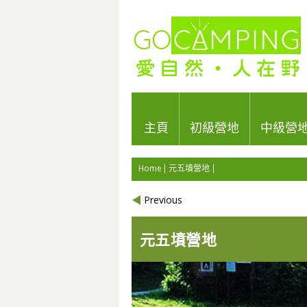
主頁
初級營地
中級營
Home
元五墳營地
Previous
元五墳營地