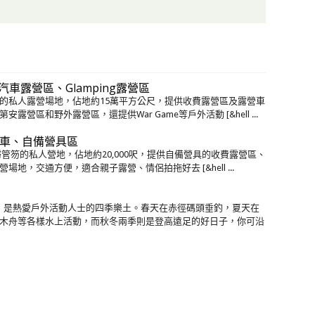
－汽車露營區、Glamping露營區
村的私人露營場地，佔地約15萬平方公尺，提供收費露營區及露營車
營區和野外露營區，還提供War Game等戶外活動 [&hell ...
 露營車、自備營具區
於屯門掃管笏的私人營地，佔地約20,000呎，提供自備營具的收費露營區、
地，交通方便，適合親子露營、情侶拍拖好去 [&hell ...
旁，是熱愛戶外活動人士的四季樂土。春天在赤徑碼頭垂釣，夏天在
木舟等各樣水上活動，而秋冬兩季則是登高遠足的好日子，你可沿