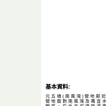
基本資料:
元 五 墳 ( 南 風 灣 ) 營 地 鄰 
營 地 面 對 南 風 灣 及 萬 宜 水