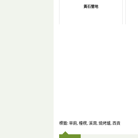
黃石營地
標籤:
旱廁
,
檯櫈
,
溪澗
,
燒烤爐
,
西貢