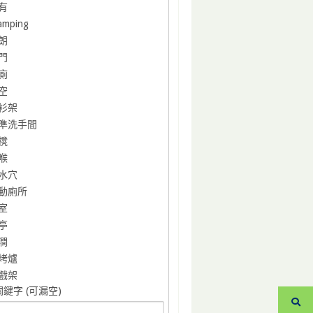
有
amping
朗
門
廁
空
衫架
準洗手間
櫈
喉
水穴
動廁所
室
亭
澗
烤爐
戲架
鍵字 (可漏空)