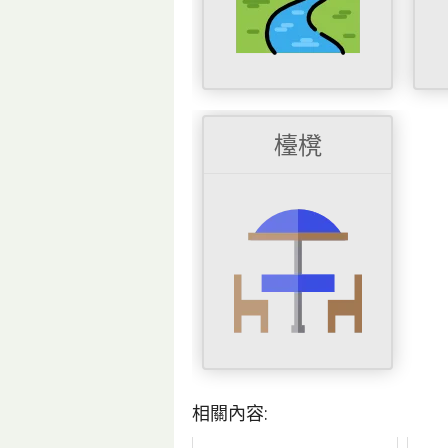
檯櫈
相關內容: