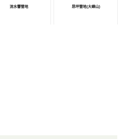
流水響營地
昂坪營地(大嶼山)