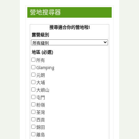
營地搜尋器
搜尋適合你的營地啦!
露營級別
地區 (必選)
所有
Glamping
元朗
大埔
大嶼山
屯門
粉嶺
荃灣
西貢
錦田
離島