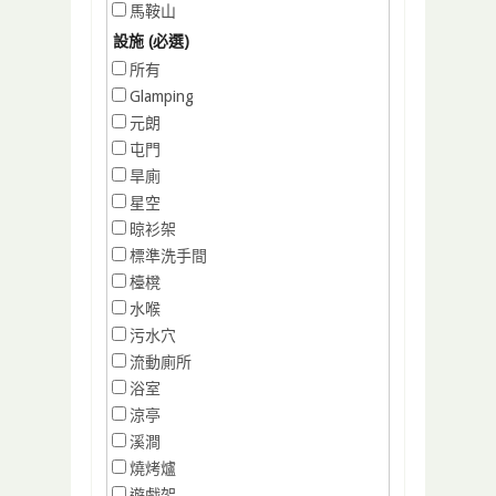
馬鞍山
設施 (必選)
所有
Glamping
元朗
屯門
旱廁
星空
晾衫架
標準洗手間
檯櫈
水喉
污水穴
流動廁所
浴室
涼亭
溪澗
燒烤爐
遊戲架