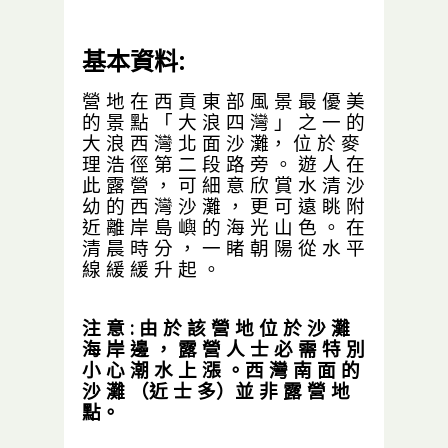
基本資料:
營 地 在 西 貢 東 部 風 景 最 優 美
的 景 點 「 大 浪 四 灣 」 之 一 的
大 浪 西 灣 北 面 沙 灘， 位 於 麥
理 浩 徑 第 二 段 路 旁 。 遊 人 在
此 露 營 ， 可 細 意 欣 賞 水 清 沙
幼 的 西 灣 沙 灘 ， 更 可 遠 眺 附
近 離 岸 島 嶼 的 海 光 山 色 。 在
清 晨 時 分 ， 一 睹 朝 陽 從 水 平
線 緩 緩 升 起 。
注 意 : 由 於 該 營 地 位 於 沙 灘
海 岸 邊 ， 露 營 人 士 必 需 特 別
小 心 潮 水 上 漲 。
西 灣 南 面 的
沙 灘 （近 士 多）並 非 露 營 地
點。