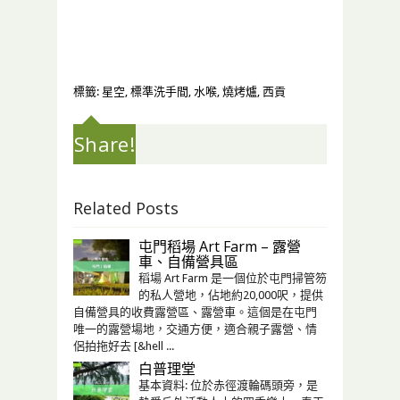
標籤:
星空
,
標準洗手間
,
水喉
,
燒烤爐
,
西貢
Share!
Related Posts
屯門稻場 Art Farm – 露營
車、自備營具區
稻場 Art Farm 是一個位於屯門掃管笏
的私人營地，佔地約20,000呎，提供
自備營具的收費露營區、露營車。這個是在屯門
唯一的露營場地，交通方便，適合親子露營、情
侶拍拖好去 [&hell ...
白普理堂
基本資料: 位於赤徑渡輪碼頭旁，是