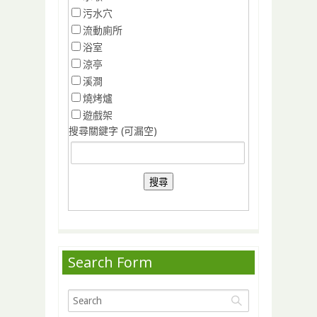
污水穴
流動廁所
浴室
涼亭
溪澗
燒烤爐
遊戲架
搜尋關鍵字 (可漏空)
Search Form