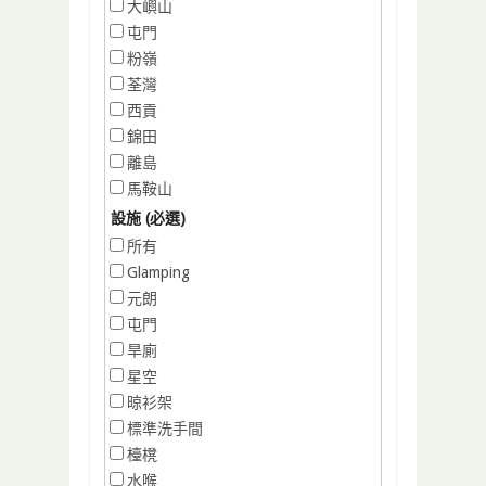
大嶼山
屯門
粉嶺
荃灣
西貢
錦田
離島
馬鞍山
設施 (必選)
所有
Glamping
元朗
屯門
旱廁
星空
晾衫架
標準洗手間
檯櫈
水喉