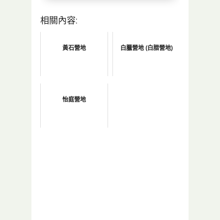
相關內容:
黃石營地
白臘營地 (白腊營地)
怡庭營地