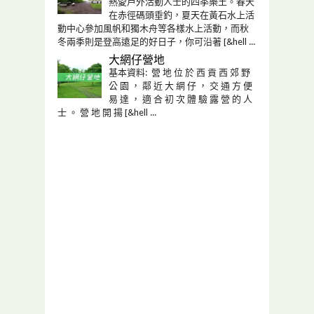
熱愛戶外活動人士的四季樂土。春天
在赤徑碼頭垂釣，夏天在黃石水上活
動中心參加風帆和獨木舟等各樣水上活動，而秋
冬兩季則是登高遠足的好日子，你可沿著 [&hell ...
大網仔營地
基本資料: 營 地 位 於 西 貢 西 郊 野
公 園 ， 鄰 近 大 網 仔 ， 交 通 方 便
易 達 ， 適 合 初 次 體 驗 露 營 的 人
士 。 營 地 開 揚 [&hell ...