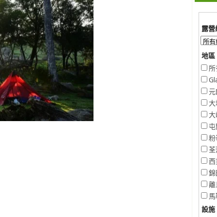
露營
地區 
所
Gl
元
大
大
屯
粉
荃
西
錦
離
馬
設施 