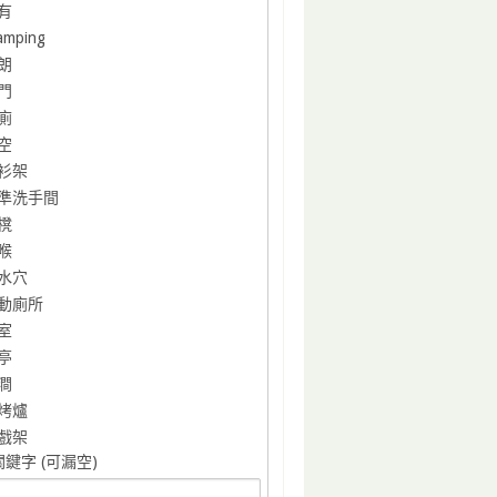
有
amping
朗
門
廁
空
衫架
準洗手間
櫈
喉
水穴
動廁所
室
亭
澗
烤爐
戲架
鍵字 (可漏空)