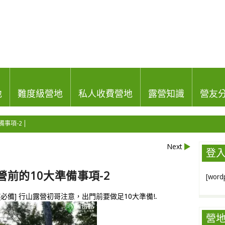
地
難度級營地
私人收費營地
露營知識
營友
準備事項-2
Next
登
山露營前的10大準備事項-2
[wordp
[必備] 行山露營初哥注意，出門前要做足10大準備!
.
營