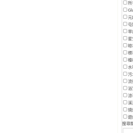
所
Gl
元
屯
旱
星
晾
標
檯
水
污
流
浴
涼
溪
燒
遊
搜尋關