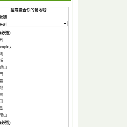
搜尋適合你的營地啦!
級別
(必選)
有
amping
朗
埔
嶼山
門
嶺
灣
貢
田
島
鞍山
(必選)