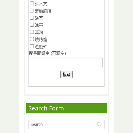
污水穴
流動廁所
浴室
涼亭
溪澗
燒烤爐
遊戲架
搜尋關鍵字 (可漏空)
Search Form