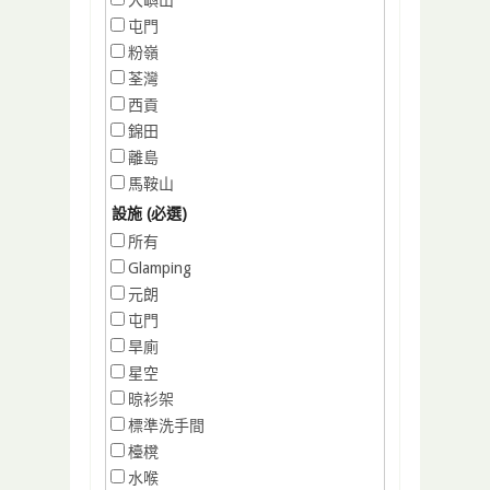
屯門
粉嶺
荃灣
西貢
錦田
離島
馬鞍山
設施 (必選)
所有
Glamping
元朗
屯門
旱廁
星空
晾衫架
標準洗手間
檯櫈
水喉