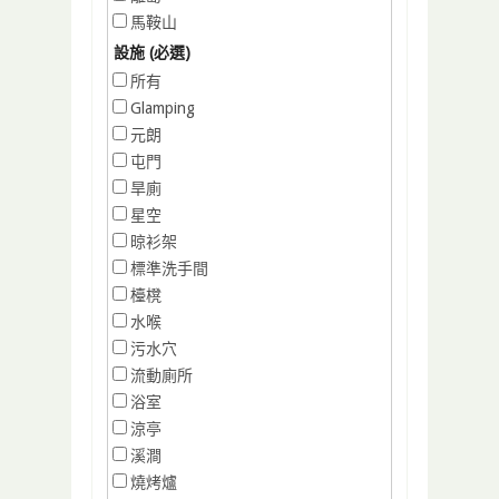
馬鞍山
設施 (必選)
所有
Glamping
元朗
屯門
旱廁
星空
晾衫架
標準洗手間
檯櫈
水喉
污水穴
流動廁所
浴室
涼亭
溪澗
燒烤爐