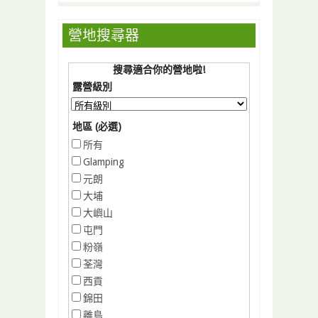
營地搜尋器
搜尋適合你的營地啦!
露營級別
地區 (必選)
所有
Glamping
元朗
大埔
大嶼山
屯門
粉嶺
荃灣
西貢
錦田
離島