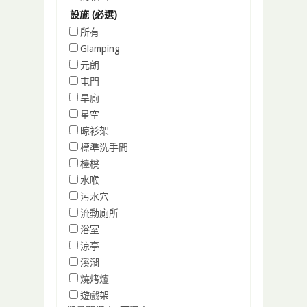
設施 (必選)
所有
Glamping
元朗
屯門
旱廁
星空
晾衫架
標準洗手間
檯櫈
水喉
污水穴
流動廁所
浴室
涼亭
溪澗
燒烤爐
遊戲架