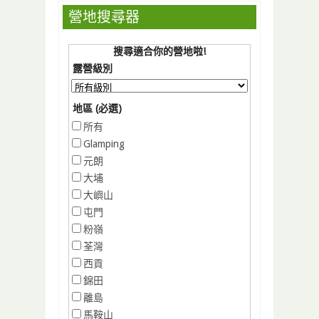
營地搜尋器
搜尋適合你的營地啦!
露營級別
地區 (必選)
所有
Glamping
元朗
大埔
大嶼山
屯門
粉嶺
荃灣
西貢
錦田
離島
馬鞍山