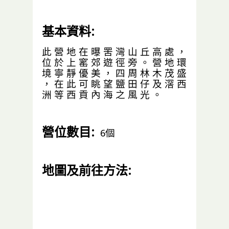
基本資料:
此 營 地 在 曝 罟 灣 山 丘 高 處 ，
位 於 上 窰 郊 遊 徑 旁 。 營 地 環
境 寧 靜 優 美 ， 四 周 林 木 茂 盛
， 在 此 可 眺 望 鹽 田 仔 及 滘 西
洲 等 西 貢 內 海 之 風 光 。
營位數目:
6個
地圖及前往方法: