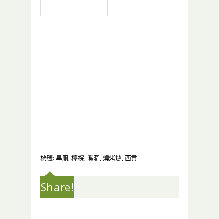
標籤:
旱廁
,
檯櫈
,
溪澗
,
燒烤爐
,
西貢
Share!