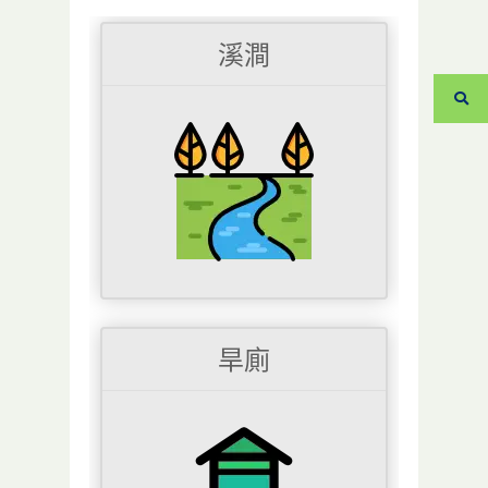
溪澗
旱廁