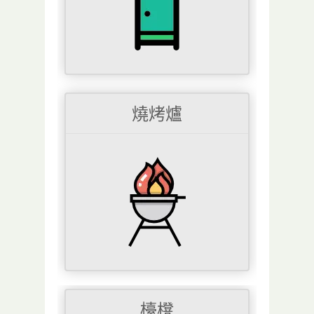
燒烤爐
檯櫈