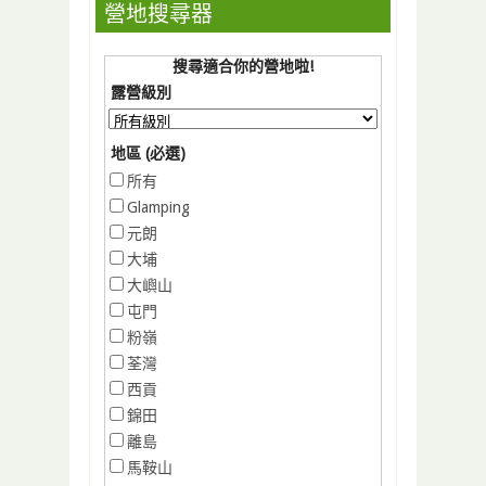
營地搜尋器
搜尋適合你的營地啦!
露營級別
地區 (必選)
所有
Glamping
元朗
大埔
大嶼山
屯門
粉嶺
荃灣
西貢
錦田
離島
馬鞍山