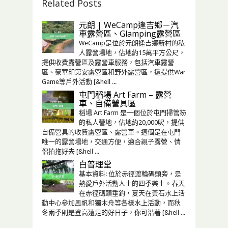
Related Posts
元朗 | WeCamp逢吉鄉－汽
車露營區、Glamping露營區
WeCamp是位於元朗逢吉鄉新村的私
人露營場地，佔地約15萬平方公尺，
提供收費露營區及露營車服務，包括汽⾞露營
區、豪華印第安露營區和野外露營區，還提供War
Game等戶外活動 [&hell ...
屯門稻場 Art Farm – 露營
車、自備營具區
稻場 Art Farm 是一個位於屯門掃管笏
的私人營地，佔地約20,000呎，提供
自備營具的收費露營區、露營車。這個是在屯門
唯一的露營場地，交通方便，適合親子露營、情
侶拍拖好去 [&hell ...
白普理堂
基本資料: 位於赤徑渡輪碼頭旁，是
熱愛戶外活動人士的四季樂土。春天
在赤徑碼頭垂釣，夏天在黃石水上活
動中心參加風帆和獨木舟等各樣水上活動，而秋
冬兩季則是登高遠足的好日子，你可沿著 [&hell ...