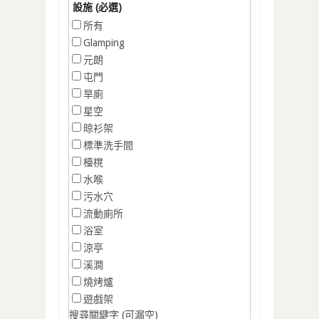
設施 (必選)
所有
Glamping
元朗
屯門
旱廁
星空
晾衫架
標準洗手間
檯櫈
水喉
污水穴
流動廁所
浴室
涼亭
溪澗
燒烤爐
遊戲架
搜尋關鍵字 (可漏空)