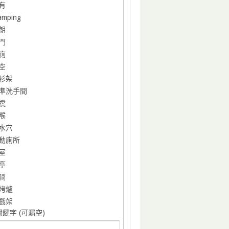
有
amping
朗
門
廁
空
衫架
準洗手間
櫈
喉
水穴
動廁所
室
亭
澗
烤爐
戲架
鍵字 (可漏空)