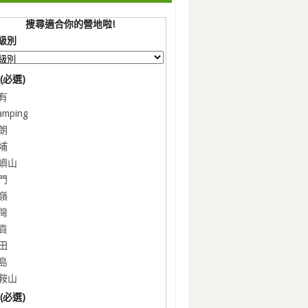
搜尋適合你的營地啦!
級別
(必選)
有
amping
朗
埔
嶼山
門
嶺
灣
貢
田
島
鞍山
(必選)