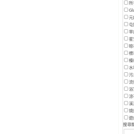
所
Gl
元
屯
旱
星
晾
標
檯
水
污
流
浴
涼
溪
燒
遊
搜尋關