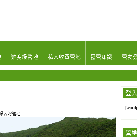
地
難度級營地
私人收費營地
露營知識
營友
登
[wordp
曝罟灣營地
.
營