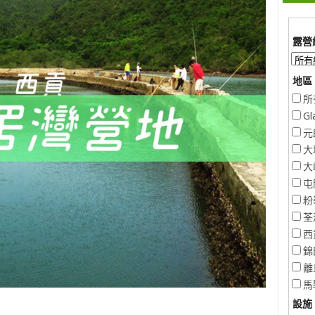
露營
地區 
所
Gl
元
大
大
屯
粉
荃
西
錦
離
馬
設施 