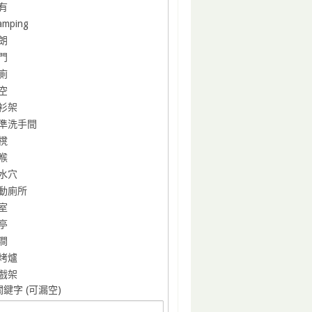
有
amping
朗
門
廁
空
衫架
準洗手間
櫈
喉
水穴
動廁所
室
亭
澗
烤爐
戲架
鍵字 (可漏空)