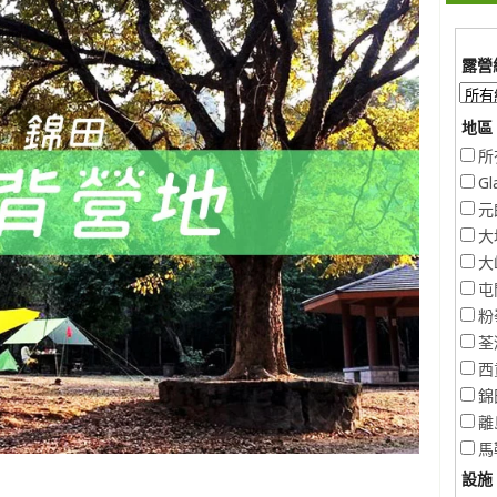
露營
地區 
所
Gl
元
大
大
屯
粉
荃
西
錦
離
馬
設施 