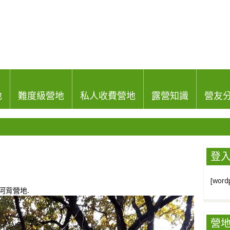
地
難度級營地
私人收費營地
露營知識
營友
登
[wordp
河背營地
.
營