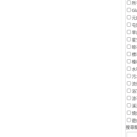
所
Gl
元
屯
旱
星
晾
標
檯
水
污
流
浴
涼
溪
燒
遊
搜尋關