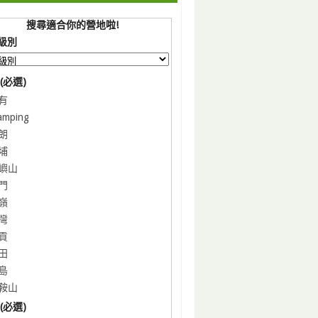
搜尋適合你的營地啦!
級別
(必選)
有
amping
朗
埔
嶼山
門
嶺
灣
貢
田
島
鞍山
(必選)