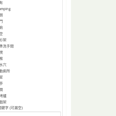
有
amping
朗
門
廁
空
衫架
準洗手間
櫈
喉
水穴
動廁所
室
亭
澗
烤爐
戲架
鍵字 (可漏空)