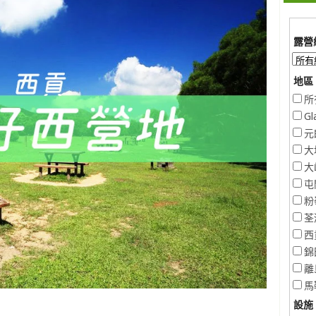
露營
地區 
所
Gl
元
大
大
屯
粉
荃
西
錦
離
馬
設施 