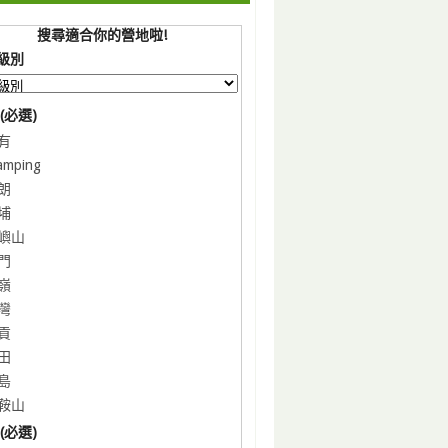
搜尋適合你的營地啦!
級別
(必選)
有
amping
朗
埔
嶼山
門
嶺
灣
貢
田
島
鞍山
(必選)