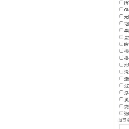
所
Gl
元
屯
旱
星
晾
標
檯
水
污
流
浴
涼
溪
燒
遊
搜尋關