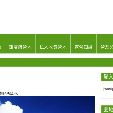
地
難度級營地
私人收費營地
露營知識
營友
登
[wordp
灣仔西營地
.
營