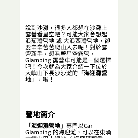
說到沙灘，很多人都想在沙灘上
露營看星空吧？可能大家會想起
浪茄灣營地
或
大浪西灣營地
，卻
要辛辛苦苦爬山入去呢！對於露
營新手，想看著星空露營，
Glamping 露營車可能是一個選擇
吧！今次就為大家介紹一下位於
大嶼山
下長沙沙灘
的
「海迎灘營
地」
，啦！
營地簡介
「海迎灘營地」
專門以Car
Glamping 的海迎灘，可以在東涌