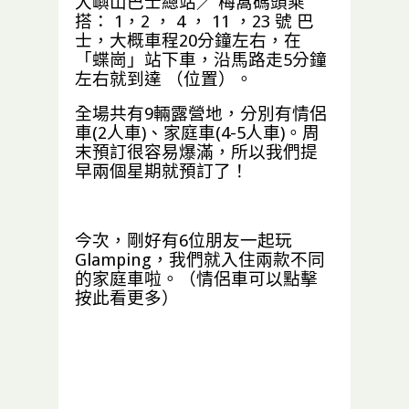
大嶼山巴士總站／ 梅窩碼頭乘
搭： 1，2 ， 4 ， 11 ，23 號 巴
士，大概車程20分鐘左右，在
「蝶崗」站下車，沿馬路走5分鐘
左右就到達 （
位置
）。
全場共有9輛露營地，分別有情侶
車(2人車)、家庭車(4-5人車)。周
末預訂很容易爆滿，所以我們提
早兩個星期就預訂了！
今次，剛好有6位朋友一起玩
Glamping，我們就入住兩款不同
的家庭車啦。（
情侶車可以點擊
按此看更多
）