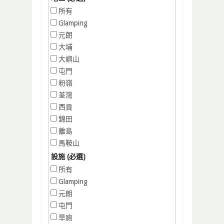
所有
Glamping
元朗
大埔
大嶼山
屯門
粉嶺
荃灣
西貢
錦田
離島
馬鞍山
設施 (必選)
所有
Glamping
元朗
屯門
旱廁