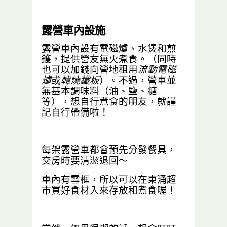
露營車內設施
露營車內設有電磁爐、水煲和煎
鑊，提供營友無火煮食。（同時
也可以加錢向營地租用
流動電磁
爐
或
韓燒鐵板
）。不過，營車並
無基本調味料（油、鹽、糖
等），想自行煮食的朋友，就謹
記自行帶備啦！
每架露營車都會預先分發餐具，
交房時要清潔退回～
車內有雪框，所以可以在東涌超
市買好食材入來存放和煮食喔！