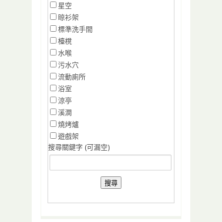
星空
晾衫架
標準洗手間
檯櫈
水喉
污水穴
流動廁所
浴室
涼亭
溪澗
燒烤爐
遊戲架
搜尋關鍵字 (可漏空)