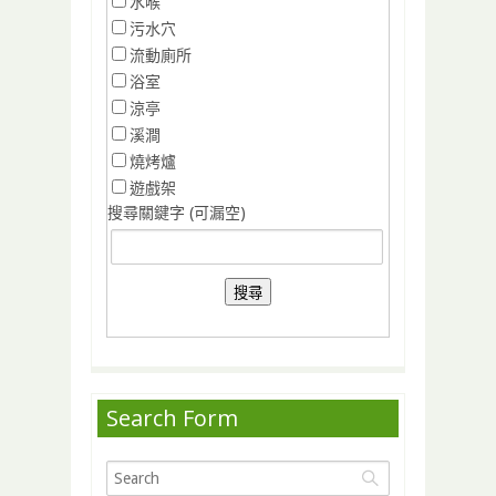
水喉
污水穴
流動廁所
浴室
涼亭
溪澗
燒烤爐
遊戲架
搜尋關鍵字 (可漏空)
Search Form