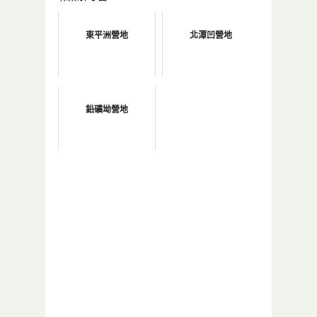
東平洲營地
北潭凹營地
鉛礦坳營地