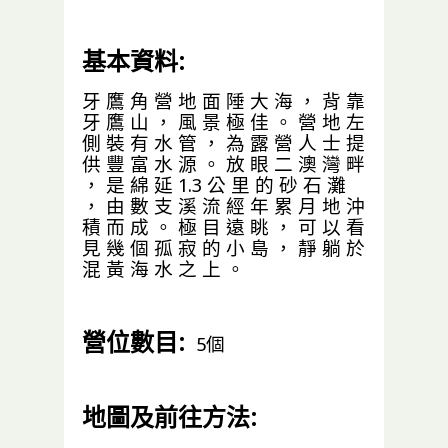
基本資料:
牙 鷹 角 營 地 面 陲 大 海 ， 背 靠
牙 鷹 山 ， 風 景 極 佳 。 營 地 左
側 裝 有 水 管 ， 為 露 營 人 士 提
供 豐 富 水 源 。 放 眼 二 澳 灣 畔
， 是 綿 延 1.3 公 里 的 砂 石 灘
， 由 數 支 溪 流 經 年 累 月 地 沖
積 而 成 。 極 目 遠 眺 ， 可 以 看
見 幾 個 孤 寂 的 小 島 ， 靜 躺 於
混 黃 海 水 之 上 。
營位數目:
5個
地圖及前往方法: