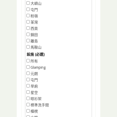
大嶼山
屯門
粉嶺
荃灣
西貢
錦田
離島
馬鞍山
設施 (必選)
所有
Glamping
元朗
屯門
旱廁
星空
晾衫架
標準洗手間
檯櫈