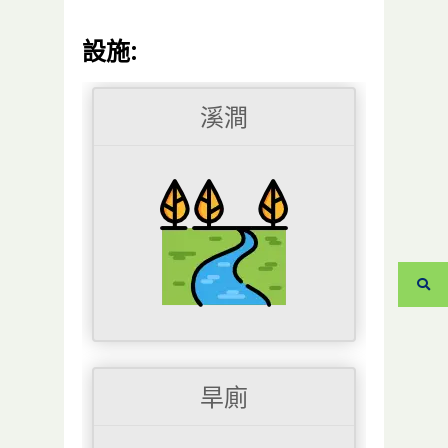
設施:
溪澗
旱廁