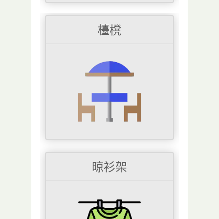
檯櫈
晾衫架