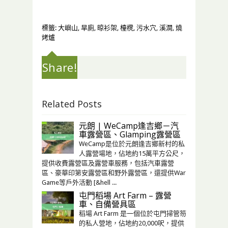
標籤:
大嶼山
,
旱廁
,
晾衫架
,
檯櫈
,
污水穴
,
溪澗
,
燒
烤爐
Share!
Related Posts
元朗 | WeCamp逢吉鄉－汽
車露營區、Glamping露營區
WeCamp是位於元朗逢吉鄉新村的私
人露營場地，佔地約15萬平方公尺，
提供收費露營區及露營車服務，包括汽⾞露營
區、豪華印第安露營區和野外露營區，還提供War
Game等戶外活動 [&hell ...
屯門稻場 Art Farm – 露營
車、自備營具區
稻場 Art Farm 是一個位於屯門掃管笏
的私人營地，佔地約20,000呎，提供