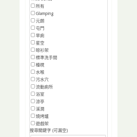
所有
Glamping
元朗
屯門
旱廁
星空
晾衫架
標準洗手間
檯櫈
水喉
污水穴
流動廁所
浴室
涼亭
溪澗
燒烤爐
遊戲架
搜尋關鍵字 (可漏空)