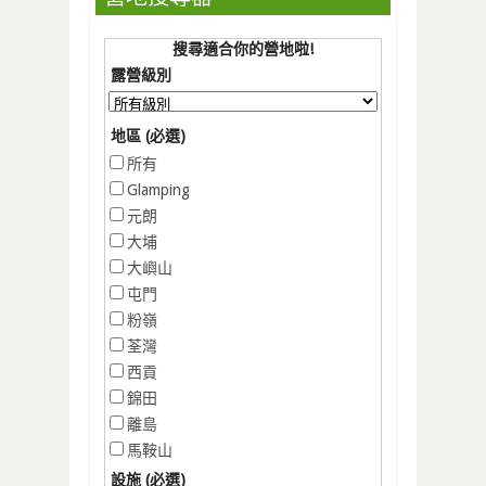
搜尋適合你的營地啦!
露營級別
地區 (必選)
所有
Glamping
元朗
大埔
大嶼山
屯門
粉嶺
荃灣
西貢
錦田
離島
馬鞍山
設施 (必選)