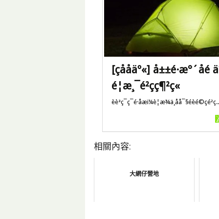
[çååäº«] å±±é·æ°´å
é¦æ¸¯é²çç¶²ç«
èèªç¯ç¯é·åæï¼è¦æ¾ä¸åå¯§éèé©çé²ç..
相關內容:
大網仔營地