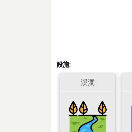
設施:
溪澗