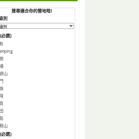
搜尋適合你的營地啦!
級別
(必選)
有
amping
朗
埔
嶼山
門
嶺
灣
貢
田
島
鞍山
(必選)