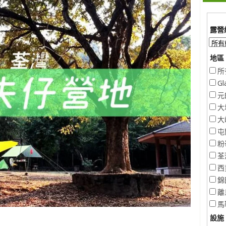
露營
地區 
所
Gl
元
大
大
屯
粉
荃
西
錦
離
馬
設施 