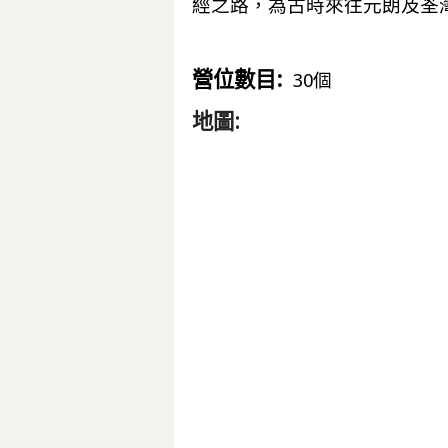
經之路，為古時來往元朗及荃
營位數目:
30個
地圖: