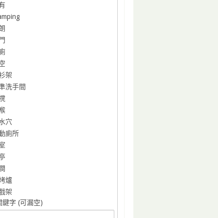
有
amping
朗
門
廁
空
衫架
準洗手間
櫈
喉
水穴
動廁所
室
亭
澗
烤爐
戲架
鍵字 (可漏空)