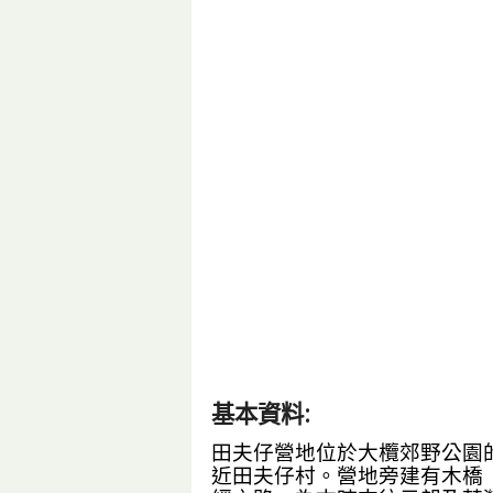
基本資料:
田夫仔營地位於大欖郊野公園
近田夫仔村。營地旁建有木橋