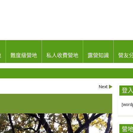
地
難度級營地
私人收費營地
露營知識
營友
Next
登
[wordp
營