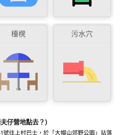
檯櫈
污水穴
夫仔營地點去？)
51號往上村巴士，於「大帽山郊野公園」站落