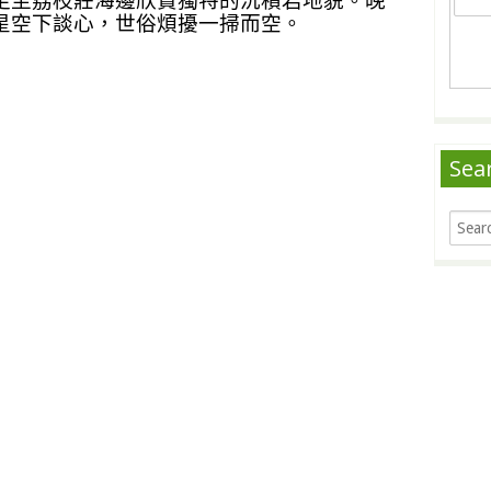
足至荔枝莊海邊欣賞獨特的沉積岩地貌。晚
星空下談心，世俗煩擾一掃而空。
Sea