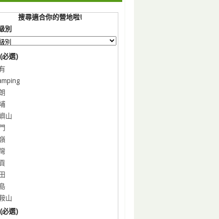
搜尋適合你的營地啦!
級別
(必選)
有
amping
朗
埔
嶼山
門
嶺
灣
貢
田
島
鞍山
(必選)