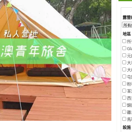
露營
地區 
所
Gl
元
大
大
屯
粉
荃
西
錦
離
馬
設施 