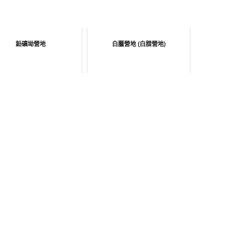
鉛礦坳營地
白臘營地 (白腊營地)