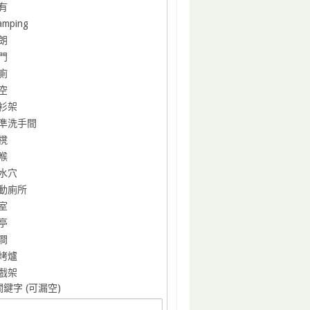
有
amping
朗
門
廁
空
衫架
準洗手間
櫈
喉
水穴
動廁所
室
亭
澗
烤爐
戲架
鍵字 (可漏空)