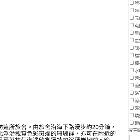
所
Gl
元
屯
旱
星
晾
標
檯
水
污
流
浴
涼
溪
燒
遊
訪這所旅舍。由旅舍沿海下路漫步約20分鐘，
搜尋關
此浮潛觀賞色彩斑斕的珊瑚群，亦可在附近的