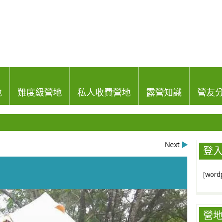
地
難度級營地
私人收費營地
露營知識
營友
Next
登
[wordp
營