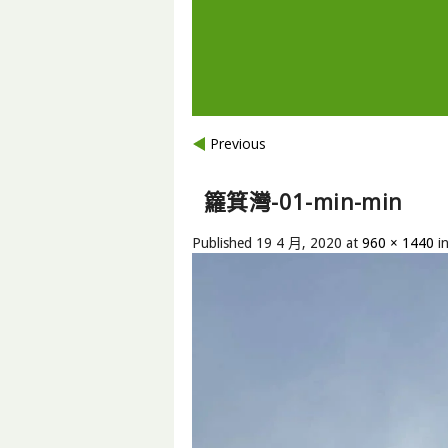
Previous
籮箕灣-01-min-min
Published
19 4 月, 2020
at
960 × 1440
i