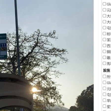
Gl
元
大
大
屯
粉
荃
西
錦
離
馬
設施 
所
Gl
元
屯
旱
星