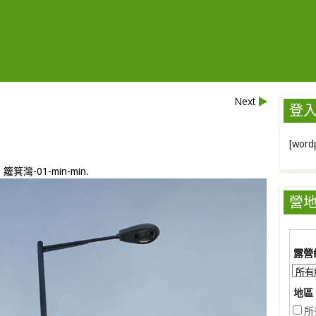
Next
登
[wordp
n
籮箕灣-01-min-min
.
營
露營
地區 
所