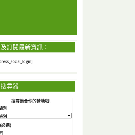
入及訂閱最新資訊︰
ress_social_login]
地搜尋器
搜尋適合你的營地啦!
級別
(必選)
有