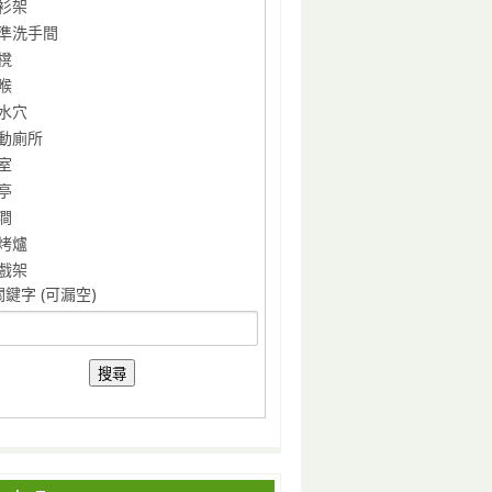
衫架
準洗手間
櫈
喉
水穴
動廁所
室
亭
澗
烤爐
戲架
鍵字 (可漏空)