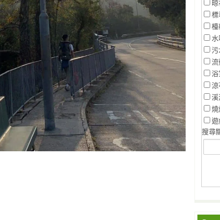
晾
標
檯
水
污
流
浴
涼
溪
燒
遊
搜尋關