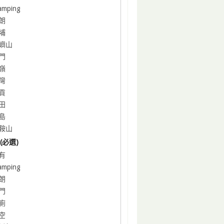
amping
朗
埔
嶼山
門
嶺
灣
貢
田
島
鞍山
(必選)
有
amping
朗
門
廁
空