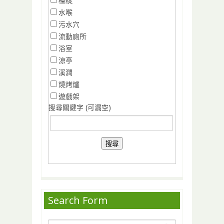
檯櫈
水喉
污水穴
流動廁所
浴室
涼亭
溪澗
燒烤爐
遊戲架
搜尋關鍵字 (可漏空)
Search Form