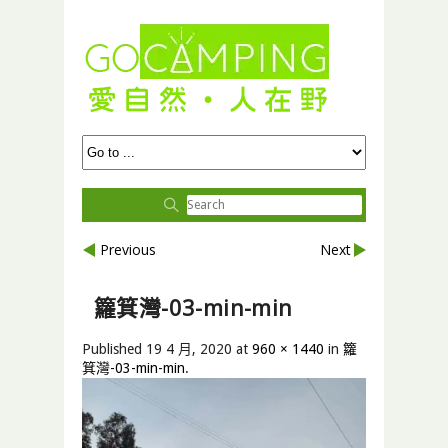
Previous
Next
籮箕灣-03-min-min
Published
19 4 月, 2020
at
960 × 1440
in
籮
箕灣-03-min-min
.