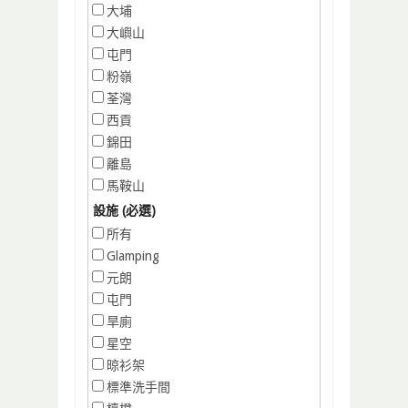
大埔
大嶼山
屯門
粉嶺
荃灣
西貢
錦田
離島
馬鞍山
設施 (必選)
所有
Glamping
元朗
屯門
旱廁
星空
晾衫架
標準洗手間