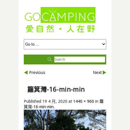
Previous
Next
籮箕灣-16-min-min
Published
19 4 月, 2020
at
1440 × 960
in
籮
箕灣-16-min-min
.