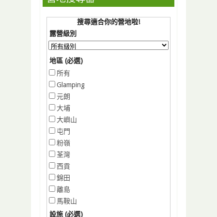
搜尋適合你的營地啦!
露營級別
地區 (必選)
所有
Glamping
元朗
大埔
大嶼山
屯門
粉嶺
荃灣
西貢
錦田
離島
馬鞍山
設施 (必選)