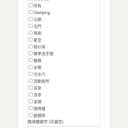
所有
Glamping
元朗
屯門
旱廁
星空
晾衫架
標準洗手間
檯櫈
水喉
污水穴
流動廁所
浴室
涼亭
溪澗
燒烤爐
遊戲架
搜尋關鍵字 (可漏空)