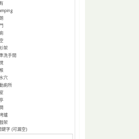
有
amping
朗
門
廁
空
衫架
準洗手間
櫈
喉
水穴
動廁所
室
亭
澗
烤爐
戲架
鍵字 (可漏空)