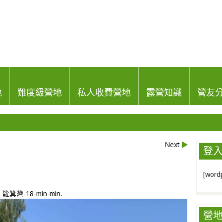
地
難度級營地
私人收費營地
露營知識
營友
Next
登
[wordp
n
籮箕灣-18-min-min
.
營