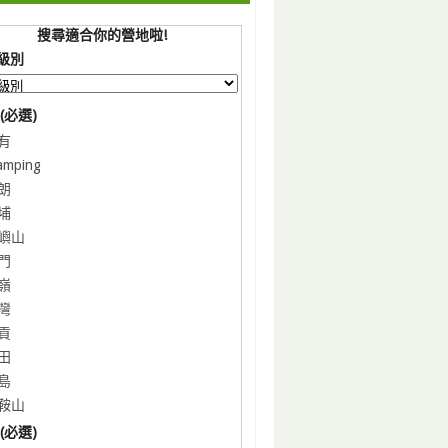
搜尋適合你的營地啦!
級別
(必選)
有
amping
朗
埔
嶼山
門
嶺
灣
貢
田
島
鞍山
(必選)