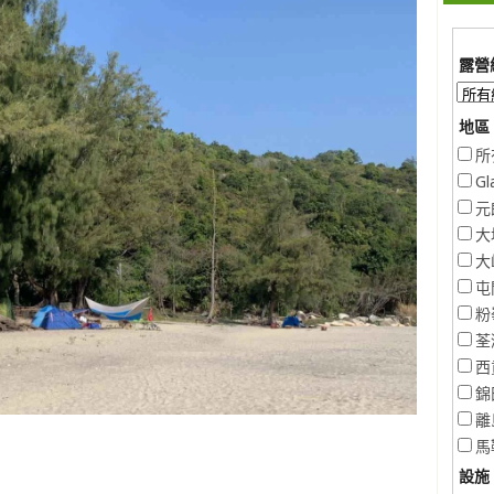
露營
地區 
所
Gl
元
大
大
屯
粉
荃
西
錦
離
馬
設施 