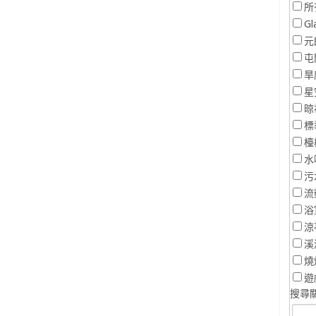
所
Gl
元
屯
旱
星
晾
標
檯
水
污
流
浴
涼
溪
燒
遊
搜尋關