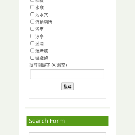
檯櫈
水喉
污水穴
流動廁所
浴室
涼亭
溪澗
燒烤爐
遊戲架
搜尋關鍵字 (可漏空)
Search Form