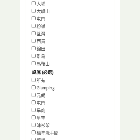
大埔
大嶼山
屯門
粉嶺
荃灣
西貢
錦田
離島
馬鞍山
設施 (必選)
所有
Glamping
元朗
屯門
旱廁
星空
晾衫架
標準洗手間