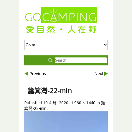
Previous
Next
籮箕灣-22-min
Published
19 4 月, 2020
at
960 × 1440
in
籮
箕灣-22-min
.