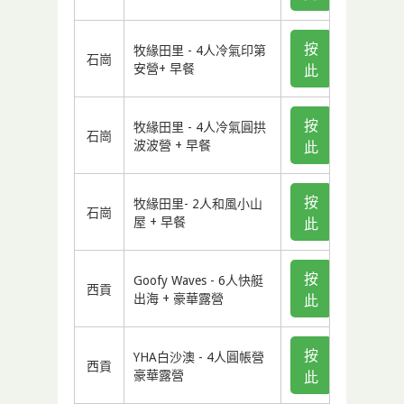
按
牧緣田里 - 4人冷氣印第
石崗
安營+ 早餐
此
按
牧緣田里 - 4人冷氣圓拱
石崗
波波營 + 早餐
此
按
牧緣田里- 2人和風小山
石崗
屋 + 早餐
此
按
Goofy Waves - 6人快艇
西貢
出海 + 豪華露營
此
按
YHA白沙澳 - 4人圓帳營
西貢
豪華露營
此