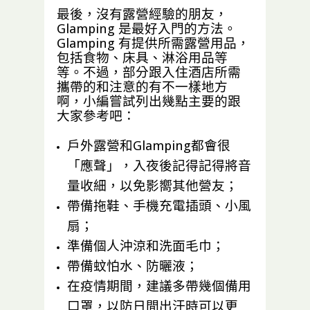
按
最後，沒有露營經驗的朋友，
長洲
西園 - 4人觀星圓拱營
此
Glamping 是最好入門的方法。
Glamping 有提供所需露營用品，
包括食物、床具、淋浴用品等
按
烏溪
YMCA - 4人烏溪沙青年
等。不過，部分跟入住酒店所需
沙
新村營地
此
攜帶的和注意的有不一樣地方
啊，小編嘗試列出幾點主要的跟
大家參考吧：
按
四季休閒農莊 - 4人帆船
粉嶺
營 + 韓烤餐 + 早餐
此
戶外露營和Glamping都會很
「應聲」，入夜後記得記得將音
按
WeCamp - 4人湖塘景豪
量收細，以免影嚮其他營友；
錦田
華冷氣小屋帳篷
此
帶備拖鞋、手機充電插頭、小風
扇；
準備個人沖涼和洗面毛巾；
帶備蚊怕水、防曬液；
在疫情期間，建議多帶幾個備用
口罩，以防日間出汗時可以更