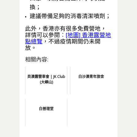
換；
建議帶備足夠的消毒清潔噴劑；
此外，香港亦有很多免費營地，
詳情可以參閱︰
[地圖] 香港露營地
點總覽
，不過疫情期間仍未開
放。
相關內容:
貝澳露營車會 | JK Club
白沙澳青年旅舍
(大嶼山)
白普理堂