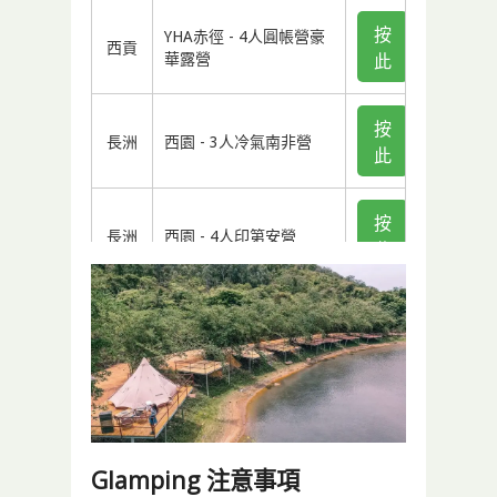
按
YHA赤徑 - 4人圓帳營豪
西貢
華露營
此
按
長洲
西園 - 3人冷氣南非營
此
按
長洲
西園 - 4人印第安營
此
按
長洲
西園 - 4人冷氣南非營
此
按
長洲
西園 - 4人冷氣蒙古包
此
Glamping 注意事項