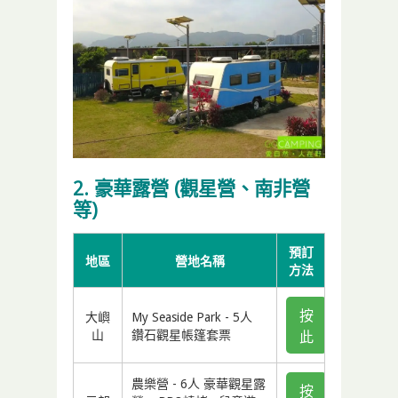
2. 豪華露營 (觀星營、南非營
等)
預訂
地區
營地名稱
方法
按
大嶼
My Seaside Park - 5人
山
鑽石觀星帳篷套票
此
農樂營 - 6人 豪華觀星露
按