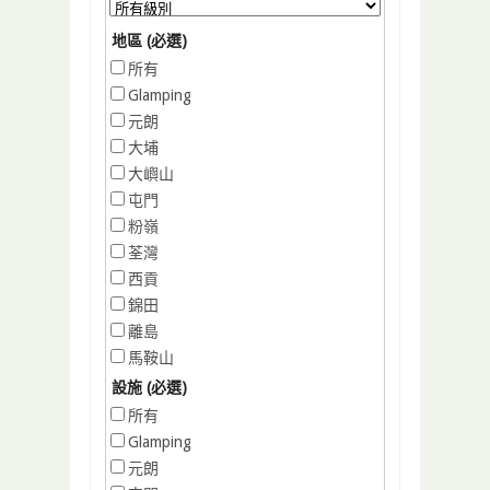
地區 (必選)
所有
Glamping
元朗
大埔
大嶼山
屯門
粉嶺
荃灣
西貢
錦田
離島
馬鞍山
設施 (必選)
所有
Glamping
元朗