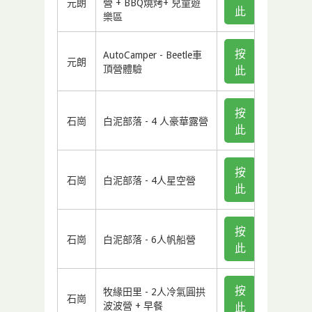
元朗
營 + BBQ燒烤+ 兒童遊
此
樂區
按
AutoCamper - Beetle車
元朗
頂營體驗
此
按
石崗
白泥部落 - 4 人豪華露營
此
按
石崗
白泥部落 - 4人星空營
此
按
石崗
白泥部落 - 6人帆船營
此
按
牧緣田里 - 2人冷氣圓拱
石崗
波波營 + 早餐
此