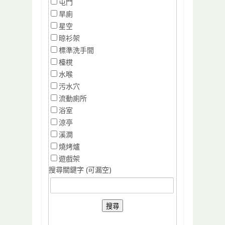
屯門
旱廁
星空
晾衫架
標準洗手間
檯櫈
水喉
污水穴
流動廁所
浴室
涼亭
溪澗
燒烤爐
遊戲架
搜尋關鍵字 (可漏空)