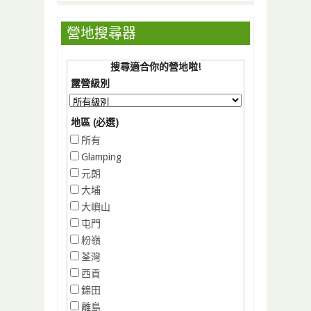
營地搜尋器
搜尋適合你的營地啦!
露營級別
地區 (必選)
所有
Glamping
元朗
大埔
大嶼山
屯門
粉嶺
荃灣
西貢
錦田
離島