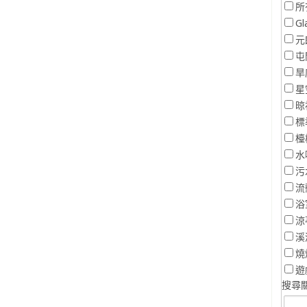
所
Gl
元
屯
旱
星
晾
標
檯
水
污
流
浴
涼
溪
燒
遊
搜尋關