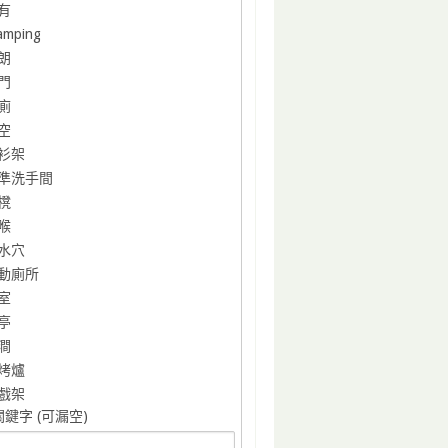
有
amping
朗
門
廁
空
衫架
準洗手間
櫈
喉
水穴
動廁所
室
亭
澗
烤爐
戲架
鍵字 (可漏空)