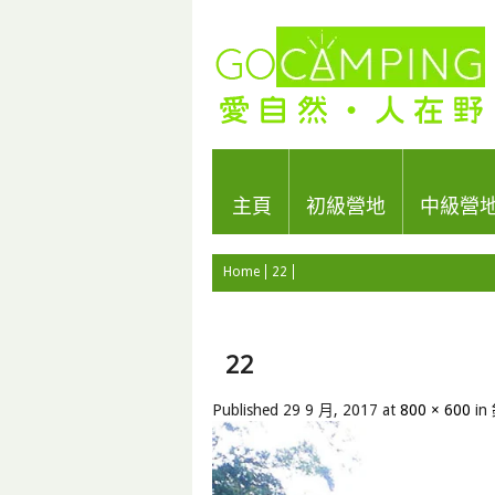
主頁
初級營地
中級營
Home
22
22
Published
29 9 月, 2017
at
800 × 600
in