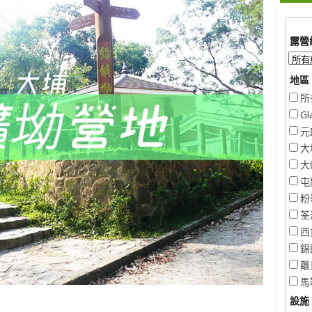
露營
地區 
所
Gl
元
大
大
屯
粉
荃
西
錦
離
馬
設施 