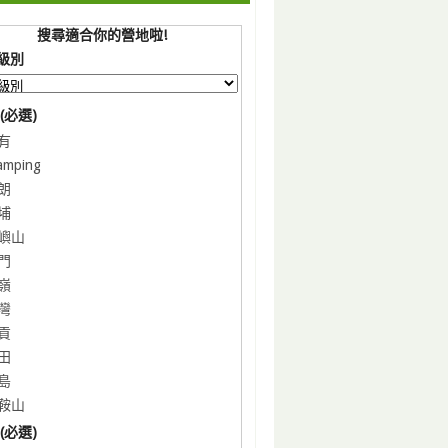
搜尋適合你的營地啦!
級別
(必選)
有
amping
朗
埔
嶼山
門
嶺
灣
貢
田
島
鞍山
(必選)