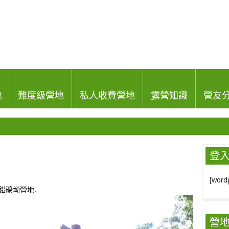
地
難度級營地
私人收費營地
露營知識
營友
登
[wordp
鉛礦坳營地
.
營