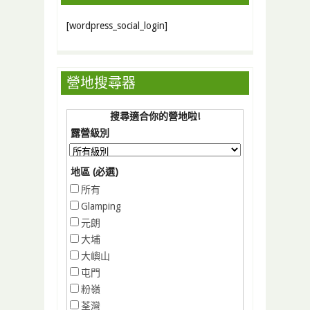
[wordpress_social_login]
營地搜尋器
搜尋適合你的營地啦!
露營級別
地區 (必選)
所有
Glamping
元朗
大埔
大嶼山
屯門
粉嶺
荃灣