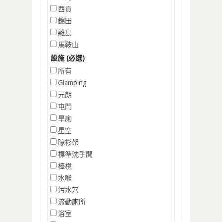
西貢
錦田
離島
馬鞍山
設施 (必選)
所有
Glamping
元朗
屯門
旱廁
星空
晾衫架
標準洗手間
檯櫈
水喉
污水穴
流動廁所
浴室