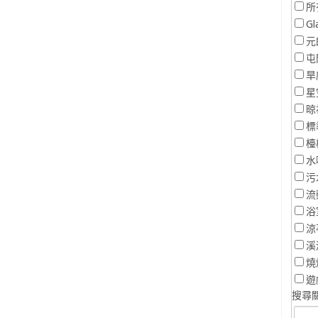
所
Gl
元
屯
旱
星
晾
標
檯
水
污
流
浴
涼
溪
燒
遊
搜尋關