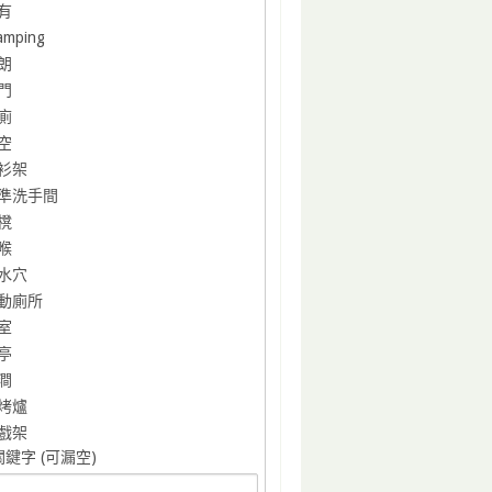
有
amping
朗
門
廁
空
衫架
準洗手間
櫈
喉
水穴
動廁所
室
亭
澗
烤爐
戲架
鍵字 (可漏空)