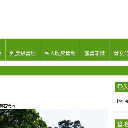
地
難度級營地
私人收費營地
露營知識
營友
登
[wordp
黃石營地
.
營