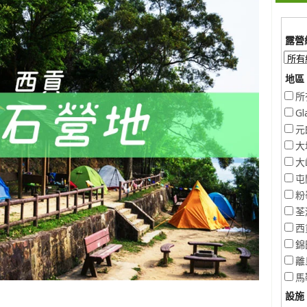
露營
地區 
所
Gl
元
大
大
屯
粉
荃
西
錦
離
馬
設施 