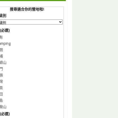
搜尋適合你的營地啦!
級別
(必選)
有
amping
朗
埔
嶼山
門
嶺
灣
貢
田
島
鞍山
(必選)