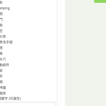
有
amping
朗
門
廁
空
衫架
準洗手間
櫈
喉
水穴
動廁所
室
亭
澗
烤爐
戲架
鍵字 (可漏空)