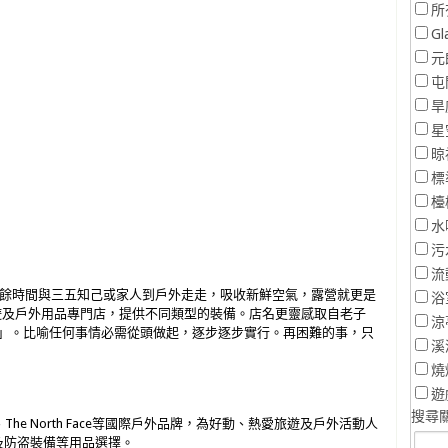
所
Gl
元
屯
旱
星
晾
標
檯
水
污
流
ce ，於空餘時間與三五知己或家人到戶外走走，吸收新鮮空氣，露營就更是
浴
式旅遊及戶外用品專門店，提供不同類型的裝備。店名更靈感取自老子
涼
下」。比喻任何事情必需從頭做起，逐步逐步實行。再困難的事，只
溪
燒
遊
搜尋關
cSafe、The North Face等國際戶外品牌，為好動、熱愛旅遊及戶外活動人
及防盗裝備等用品選擇。