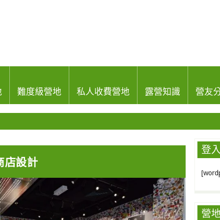
地
難度級營地
私人收費營地
露營知識
營友
登
題商店設計
[wordp
營