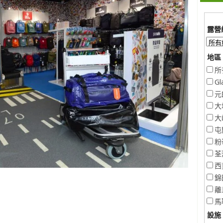
露營
地區 
所
Gl
元
大
大
屯
粉
荃
西
錦
離
馬
設施 