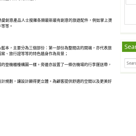
 C合作，為熱愛創意產品人士搜羅各類最新最有創意的旅遊配件，例如掌上燙
件等等。
Sea
中心藍本，主要分為三個部份：第一部份為整間店的開端，亦代表旅
圖案、旅行證等等的特色牆身作為背景；
場的登機櫃檯構圖一樣。旁邊亦設置了一條仿機場的行李運送帶，
設計規劃，讓設計顯得更立體。為顧客提供舒適的空間以及更美好