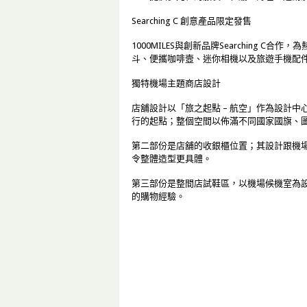
Searching C 創意產品限定發售
1000MILES與創新品牌Searching
斗、便攜咖啡壼、迷你相機以及旅遊手機配
獨特機場主題商店設計
店舖設計以「旅之起點 – 航空」作為設計
行的起點；整個空間以佈滿不同國家國旗、
第二部份是店舖的收銀櫃位置；其設計跟機
令整體造型更具體。
第三部份是整間店試鞋區，以機場候機室為
的購物經驗。