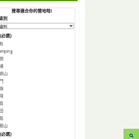
搜尋適合你的營地啦!
級別
(必選)
有
amping
朗
埔
嶼山
門
嶺
灣
貢
田
島
鞍山
(必選)