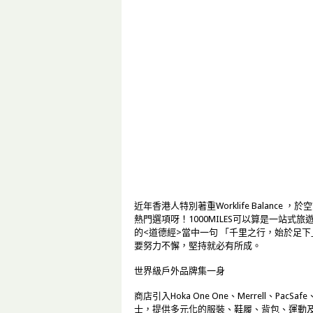
近年香港人特別著重Worklife Balan
熱門選項呀！1000MILES可以算是一站
的<道德經>當中一句 「千里之行，始於足
要努力不懈，堅持就必有所成。
世界級戶外品牌集一身
商店引入Hoka One One、Merrell、Pa
士，提供多元化的服裝、鞋履、背包、運動