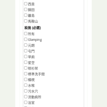
西貢
錦田
離島
馬鞍山
設施 (必選)
所有
Glamping
元朗
屯門
旱廁
星空
晾衫架
標準洗手間
檯櫈
水喉
污水穴
流動廁所
浴室