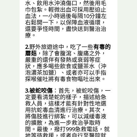
水、飲用水沖澆傷口，然後用毛
巾包紮。輕微出血可採用壓迫止
血法，一小時過後每隔10分鐘左
右鬆開一下，以保障血液循環，
還要爭怪時間，盡快送到醫治治
療。
2.
野外旅遊途中，吃了一些
有毒的
蘑菇
，除了會腹瀉、腹痛之外，
嚴重的還伴有發熱或衰弱等症
狀，應多喝些飲食或鹽茶水（沖
泡濃茶加鹽）、或者亦可以手指
探喉催吐將有毒食物嘔吐出來。
3.被蛇咬傷
：首先，被蛇咬傷，一
定要看清楚蛇的樣子，描述給急
救人員，這樣才能有針對性地選
用抗蛇毒血清進行治療。其次，
將傷肢進行綁紮，可以減緩毒液
的擴散，為進一步救治爭取時
間。最後，撥打999急救電話，就
地等待救援，或者自行至醫院就