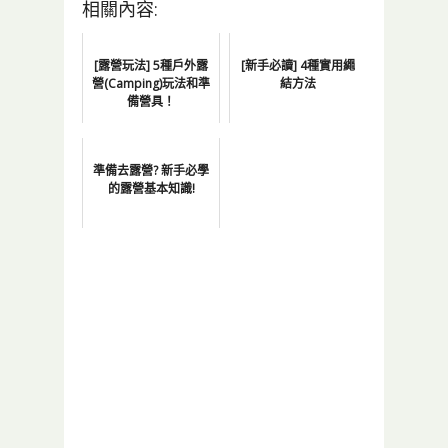
相關內容:
[露營玩法] 5種戶外露
[新手必讀] 4種實用繩
營(Camping)玩法和準
結方法
備營具！
準備去露營? 新手必學
的露營基本知識!