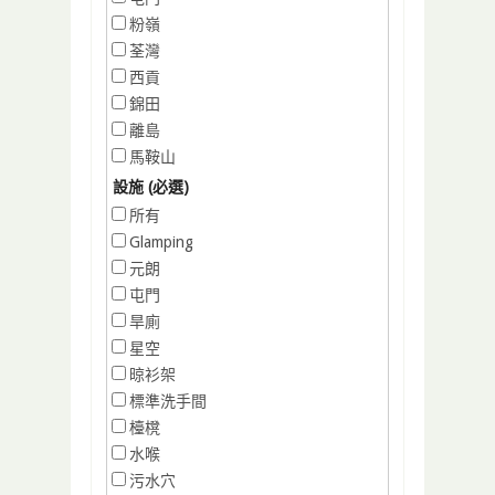
粉嶺
荃灣
西貢
錦田
離島
馬鞍山
設施 (必選)
所有
Glamping
元朗
屯門
旱廁
星空
晾衫架
標準洗手間
檯櫈
水喉
污水穴