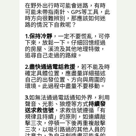
在野外出行時可能會迷路，有時
可能未帶指南針、GPS等工具，此
時方向很難辨別，那應該如何迷
路的情況下自救呢？
1.保持冷靜
，一定不要慌亂，可停
下來，放鬆一下。仔細回憶經過
的房屋、溪流及其他地理特徵，
追尋自己走過的路線。
2.盡快通過電話救援
，若不能及時
確定具體位置，應盡量詳細描述
自己的出發位置、方向與周圍的
環境。此過程中盡量不要移動。
3.
如無法通過電話通知外界，利用
聲音、光影、狼煙等方式
持續發
送求救信號
，求救信號遵循「有
規律且持續」的原則，如連續敲
擊三次，停頓一下後再重複敲擊
三次，以吸引路過的其他人員的
注意力，為自己創造盡可能多的