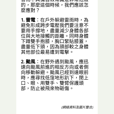
的，那麼這個時候，我們應該怎
麼應對？
1. 雷電
：在戶外躲避雷雨時，為
避免形成跨步電壓我們要注意不
要用手撐地，盡量減少身體各部
位與大地接觸的距離。同時身體
下蹲雙手抱膝，胸口緊貼膝蓋，
盡量低下頭，因為頭部較之身體
其他部位最易遭到電擊。
2. 颱風
：在野外遇到颱風，應迅
速向颱風前進的相反方向或者側
向移動躲避。颱風已經到達眼前
時，應尋找低窪地形趴下，閉上
口、眼、用雙手、雙臂保護頭
部，防止被飛來物砸傷。
(網絡資料及圖片整合)