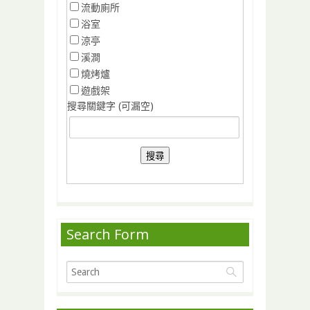
流動廁所
浴室
涼亭
溪澗
燒烤爐
遊戲架
搜尋關鍵字 (可漏空)
Search Form