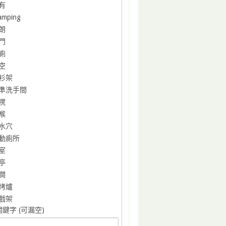
有
amping
朗
門
廁
空
衫架
準洗手間
櫈
喉
水穴
動廁所
室
亭
澗
烤爐
戲架
鍵字 (可漏空)