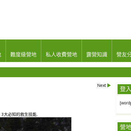
地
難度級營地
私人收費營地
露營知識
營友
Next
登
[wordp
n
3大必知的救生技能
.
營