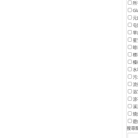
所
Gl
元
屯
旱
星
晾
標
檯
水
污
流
浴
涼
溪
燒
遊
搜尋關