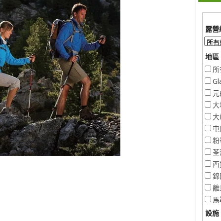
露營
地區 
所
Gl
元
大
大
屯
粉
荃
西
錦
離
馬
設施 