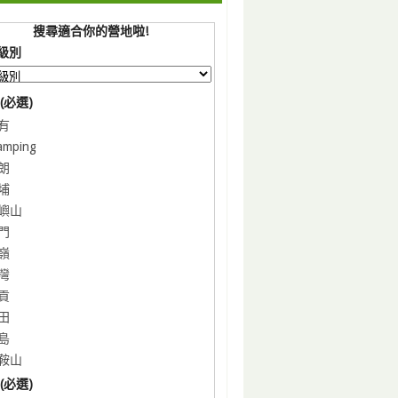
搜尋適合你的營地啦!
級別
(必選)
有
amping
朗
埔
嶼山
門
嶺
灣
貢
田
島
鞍山
(必選)