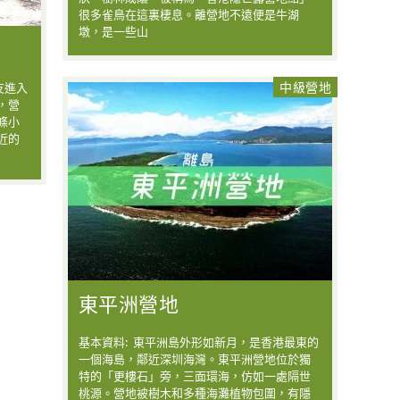
很多雀鳥在這裏棲息。離營地不遠便是牛湖
墩，是一些山
中級營地
友進入
，營
條小
近的
東平洲營地
基本資料: 東平洲島外形如新月，是香港最東的
一個海島，鄰近深圳海灣。東平洲營地位於獨
特的「更樓石」旁，三面環海，仿如一處隔世
桃源。營地被樹木和多種海灘植物包圍，有隱