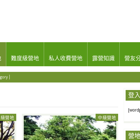
地
難度級營地
私人收費營地
露營知識
營友
gory
登
[wordp
中級營地
中級營地
營