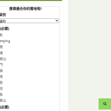
搜尋適合你的營地啦!
級別
(必選)
有
amping
朗
埔
嶼山
門
嶺
灣
貢
田
島
鞍山
(必選)