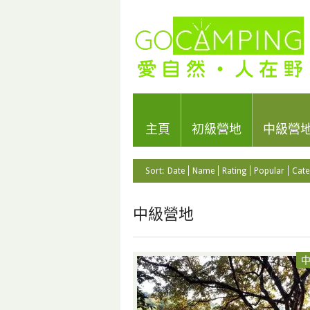
主頁
初級營地
中級營
Sort:
Date
Name
Rating
Popular
Cate
中級營地