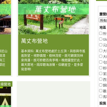
露營
地區 
所
萬丈布營地
Gl
元
大
靠近山
基本資料: 萬丈布營地處於土丘頂，與慈興寺遙
境清
遙對望。視野廣闊，樹林茂密，既可觀賞到林
大
與三
泉飛瀑，既可聆聽百鳥爭鳴。晚間露營於此，
屯
鄰近
幕天蓆地，隔岸聽海浪聲，仰觀星空，是多麼
粉
寫意啊!
荃
西
中級營地
錦
離
馬
設施 