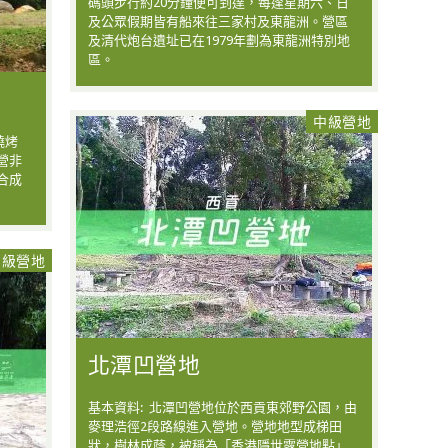
碼頭步行約20分鐘便可到達，每逢星期六、日
及公眾假期皆有船來往三家村及東龍洲。營區
及清代炮台遺址已在1979年劃為東龍洲特別地
區。
中級營地
燒烤
營非
合成
中級營地
北潭凹營地
基本資料: 北潭凹營地位於西貢東郊野公園，由
麥理浩徑2段路線進入營地。營地地型成梯田
狀，樹林成蔭，被稱為「香港隱世露營地點」