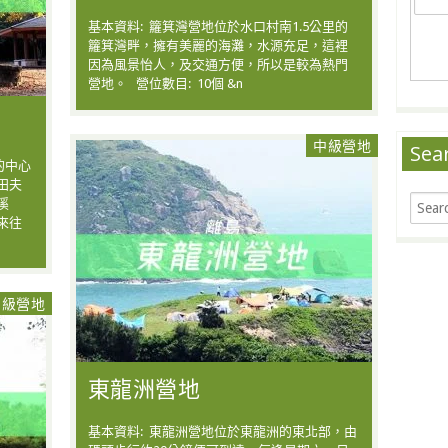
基本資料: 籮箕灣營地位於水口村南1.5公里的
籮箕灣畔，擁有美麗的海灘，水源充足，這裡
因為風景怡人，及交通方便，所以是較為熱門
營地。 營位數目: 10個 &n
中級營地
Sea
的中心
田夫
溪
來往
中級營地
東龍洲營地
基本資料: 東龍洲營地位於東龍洲的東北部，由