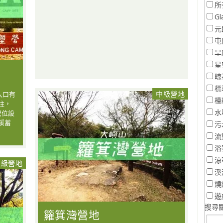
所
Gl
元
屯
旱
星
晾
標
中級營地
入口有
檯
往，
水
營位設
溪蓄
污
流
浴
涼
中級營地
溪
燒
遊
搜尋關
籮箕灣營地