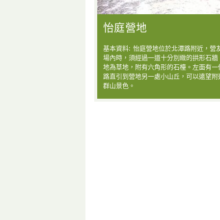
怡庭營地
基本資料: 怡庭營地位於北潭路附近，營
場內時，須經過一道十分別緻的拱形石牆
地為草地，附有六角形的石檯。左面有一
路直引到營地另一處小山丘，可以遠望附
群山景色。