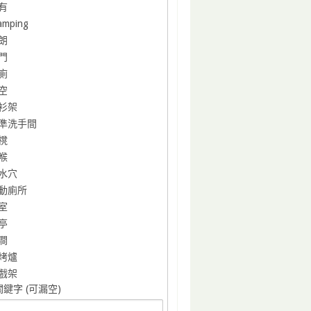
有
amping
朗
門
廁
空
衫架
準洗手間
櫈
喉
水穴
動廁所
室
亭
澗
烤爐
戲架
鍵字 (可漏空)