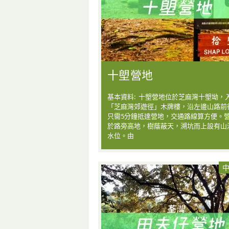
十塱營地
基本資料: 十塱營地位於芝麻灣十塱坳，
「芝麻灣郊遊徑」木牌樓，沿左邊山路前
只需5分鐘抵達營地，交通路線算方便。
於路旁高地，樹蔭蔽天，溯坑而上設有山
水位。由