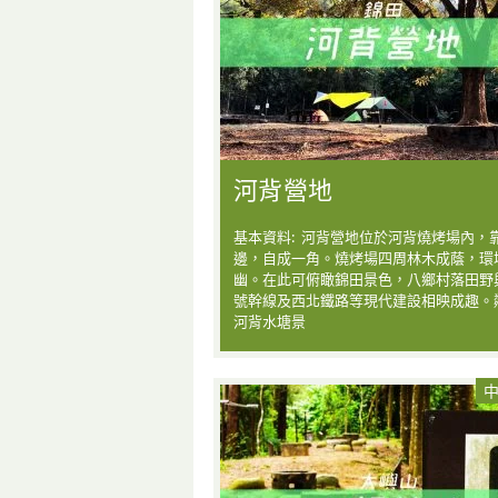
河背營地
基本資料: 河背營地位於河背燒烤場內，
邊，自成一角。燒烤場四周林木成蔭，環
幽。在此可俯瞰錦田景色，八鄉村落田野
號幹線及西北鐵路等現代建設相映成趣。
河背水塘景