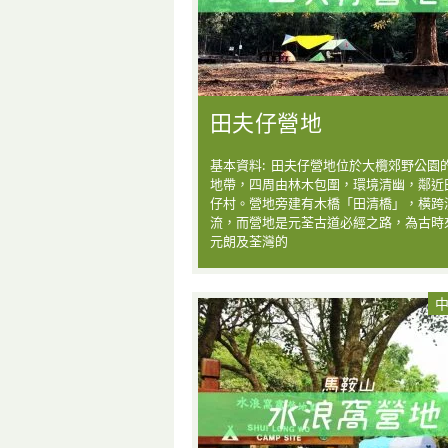
田夫仔營地
基本資料: 田夫仔營地位於大欖郊野公園
地帶，四周由林木包圍，環境清幽，鄰近
仔村。營地旁建有木橋「田清橋」，橫跨
流，而營地是元荃古道必經之路，為古時
元朗及荃灣的