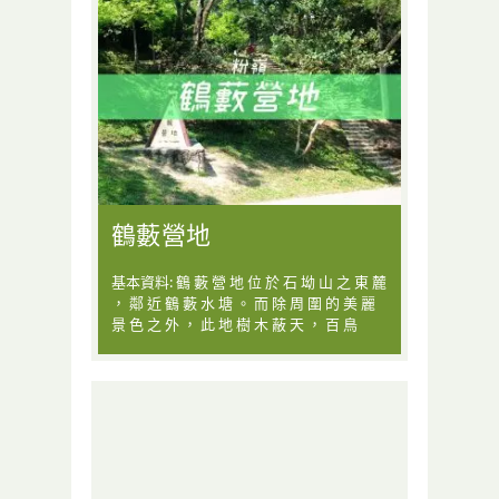
鶴藪營地
基本資料: 鶴 藪 營 地 位 於 石 坳 山 之 東 麓
， 鄰 近 鶴 藪 水 塘 。 而 除 周 圍 的 美 麗
景 色 之 外 ， 此 地 樹 木 蔽 天 ， 百 鳥