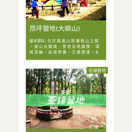
昂坪營地(大嶼山)
基本資料: 位 於 鳳 凰 山 與 瀰 勒 山 之 間
， 被 山 谷 圍 繞 ， 營 地 佔 地 廣 闊 ， 環
境 清 幽 ， 設 施 齊 備 ， 交 通 便 捷 。 &
初級營地