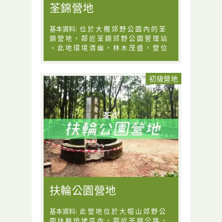
荃錦營地
基本資料: 位 於 大 欖 郊 野 公 園 內 的 荃
錦 營 地 ， 鄰 近 荃 錦 郊 野 公 園 管 理 站
。 此 地 環 境 清 幽 ， 林 木 茂 盛 ， 營 位
初級營地
扶輪公園營地
基本資料: 此 營 地 位 於 大 帽 山 郊 野 公
園 扶 輪 燒 烤 區 內 ， 鄰 近 荃 錦 公 路 ，