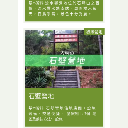
基本資料: 流 水 響 營 地 位 於 石 坳 山 之 西
麓 ， 流 水 響 水 塘 南 端 。 周 圍 樹 木 蔽
天 ， 百 鳥 爭 鳴 ， 景 色 十 分 秀 麗 。
初級營地
石壁營地
基本資料: 石 壁 營 地 佔 地 廣 闊 ， 設 施
齊 備 ， 交 通 便 捷 。 營位數目: 7個 地
圖及前往方法: 設施