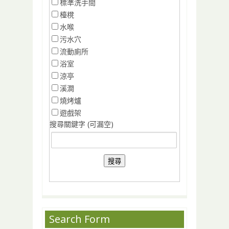
標準洗手間
檯櫈
水喉
污水穴
流動廁所
浴室
涼亭
溪澗
燒烤爐
遊戲架
搜尋關鍵字 (可漏空)
Search Form