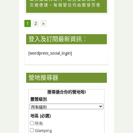
交 通 便 捷 。 每 個 營 位 均 由 散 發 芳 香
1
2
»
登入及訂閱最新資訊︰
[wordpress_social_login]
營地搜尋器
搜尋適合你的營地啦!
露營級別
地區 (必選)
所有
Glamping