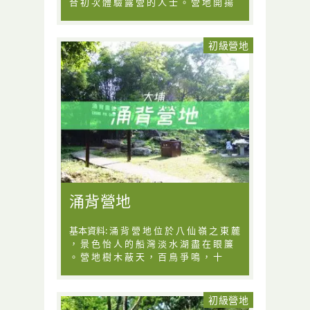
合 初 次 體 驗 露 營 的 人 士 。 營 地 開 揚
初級營地
涌背營地
基本資料: 涌 背 營 地 位 於 八 仙 嶺 之 東 麓
， 景 色 怡 人 的 船 灣 淡 水 湖 盡 在 眼 簾
。 營 地 樹 木 蔽 天 ， 百 鳥 爭 鳴 ， 十
初級營地