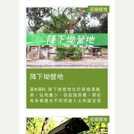
初級營地
降下坳營地
基本資料: 降 下 坳 營 地 位 於 新 娘 潭 路
旁 ， 佔 地 雖 少 ， 但 設 施 齊 備 。 鄰 近
有 多 條 適 合 不 同 郊 遊 人 士 的 遠 足 徑
初級營地