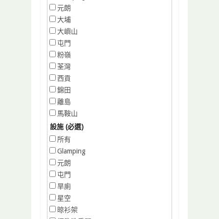
元朗
大埔
大嶼山
屯門
粉嶺
荃灣
西貢
錦田
離島
馬鞍山
設施 (必選)
所有
Glamping
元朗
屯門
旱廁
星空
晾衫架