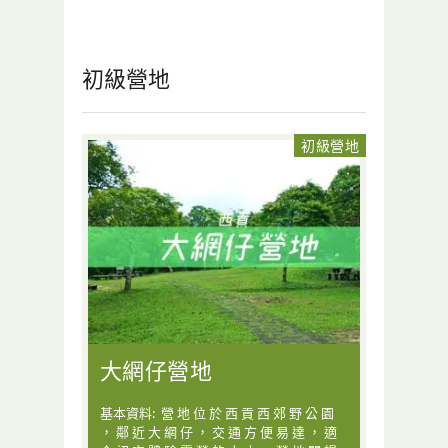
初級營地
初級營地
大網仔營地
基本資料: 營 地 位 於 西 貢 西 郊 野 公 園
， 鄰 近 大 網 仔 ， 交 通 方 便 易 達 ， 適