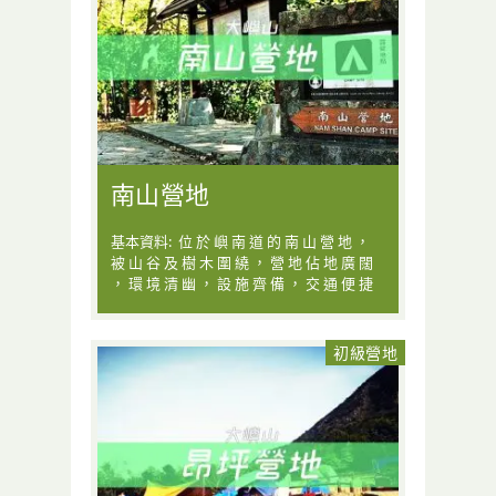
南山營地
基本資料: 位 於 嶼 南 道 的 南 山 營 地 ，
被 山 谷 及 樹 木 圍 繞 ， 營 地 佔 地 廣 闊
， 環 境 清 幽 ， 設 施 齊 備 ， 交 通 便 捷
初級營地