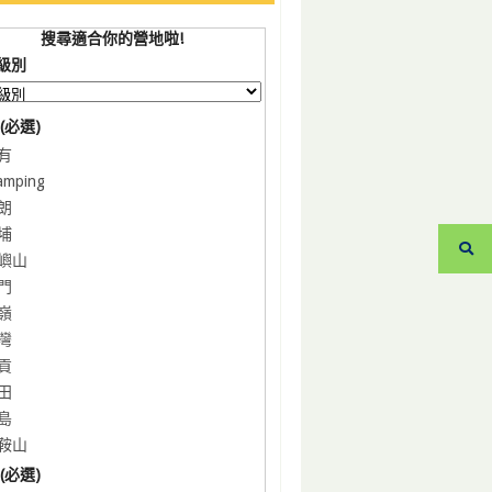
搜尋適合你的營地啦!
級別
(必選)
有
amping
朗
埔
嶼山
門
嶺
灣
貢
田
島
鞍山
(必選)