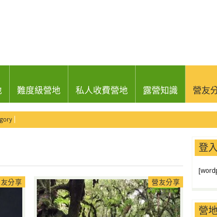
地
難度級營地
私人收費營地
露營知識
營友
gory
登
[wordp
營友分享
營友分享
營