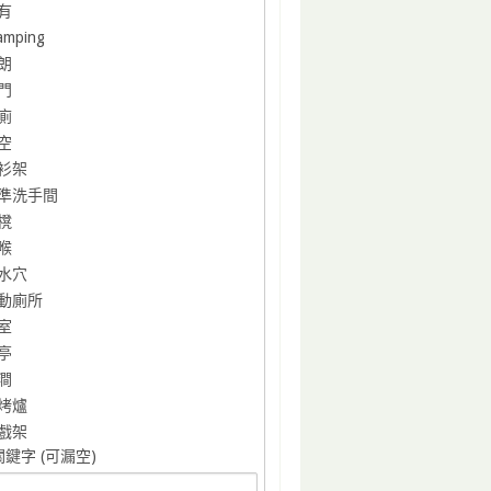
有
amping
朗
門
廁
空
衫架
準洗手間
櫈
喉
水穴
動廁所
室
亭
澗
烤爐
戲架
鍵字 (可漏空)