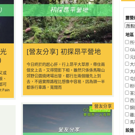
露營
地區 
所
 光
[營友分享] 初探昂平營地
Gl
元
)
大
今日終於的起心肝，行上昂平大草原，帶住兩
個女上去，又得閒影下相，雖然只係係馬鞍山
大
又或
郊野公園燒烤場出發，都行左兩個鐘先上到
飯、
屯
去，不過實際路程比想像中容易，因為頭一半
都可
粉
都係行車路，寬闊而
Pain
荃
西
營友分享
錦
離
馬
設施 