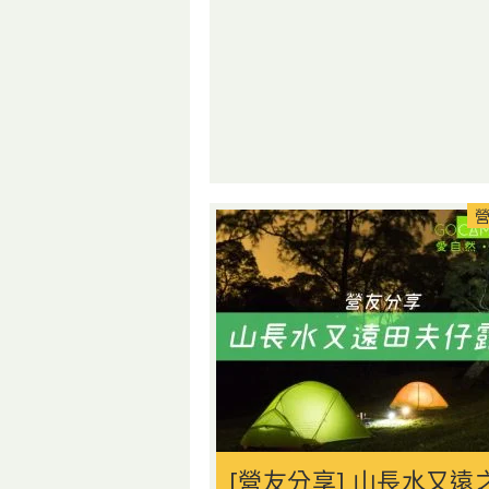
[營友分享] 山長水又遠