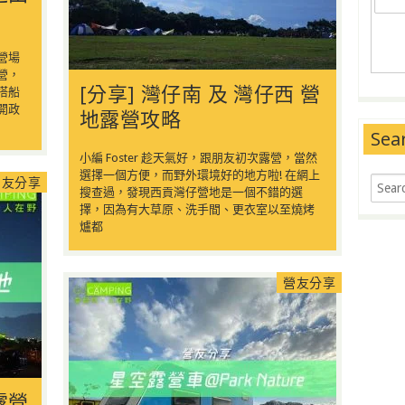
營場
營，
[分享] 灣仔南 及 灣仔西 營
搭船
開政
地露營攻略
Sea
小編 Foster 趁天氣好，跟朋友初次露營，當然
選擇一個方便，而野外環境好的地方啦! 在網上
營友分享
搜查過，發現西貢灣仔營地是一個不錯的選
擇，因為有大草原、洗手間、更衣室以至燒烤
爐都
營友分享
露營