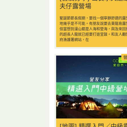
夫仔露營場
聖誕節節長假期，要找一個寧靜舒適的露
地幾乎是不可能。有朋友說要去東龍島露
但當想到漫山都是人海和營海，與及來回
的超長人龍就已經要打退堂鼓。和友人翻
府漁護署網站，在
[地圖] 精選入門／中級