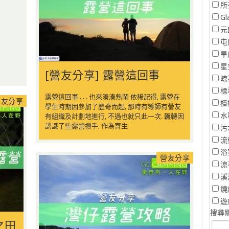
所
Gl
元
屯
旱
星
[營友分享] 露營這回事
晾
標
露營這回事 . . . 也來湊湊熱鬧 依稀記得, 露營在
營友分享
檯
學生時期因參加了歷奇而起, 那時有導師有營友
水
有組織及計劃地進行, 不過也就只此一次. 輾轉因
認識了些露營攪手, 作為寄生
污
流
浴
營友分享
涼
溪
燒
遊
搜尋關
之田