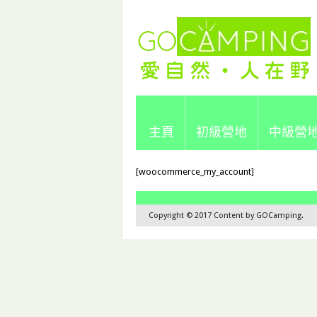
主頁
初級營地
中級營
[woocommerce_my_account]
Copyright © 2017 Content by GOCamping.