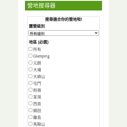
營地搜尋器
搜尋適合你的營地啦!
露營級別
地區 (必選)
所有
Glamping
元朗
大埔
大嶼山
屯門
粉嶺
荃灣
西貢
錦田
離島
馬鞍山