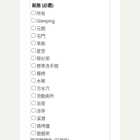
設施 (必選)
所有
Glamping
元朗
屯門
旱廁
星空
晾衫架
標準洗手間
檯櫈
水喉
污水穴
流動廁所
浴室
涼亭
溪澗
燒烤爐
遊戲架