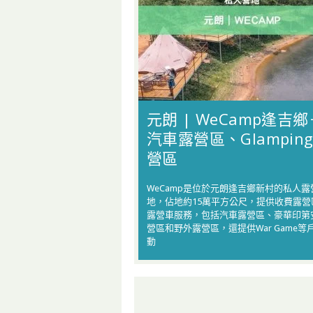
元朗 | WeCamp逢吉鄉
汽車露營區、Glampin
營區
WeCamp是位於元朗逢吉鄉新村的私人露
地，佔地約15萬平方公尺，提供收費露營
露營車服務，包括汽⾞露營區、豪華印第
營區和野外露營區，還提供War Game等
動