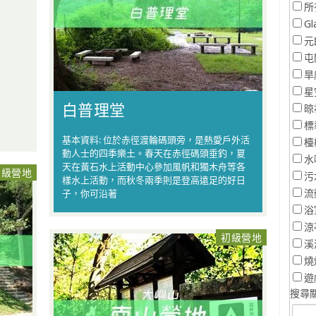
所
Gl
元
屯
旱
星
白普理堂
晾
標
基本資料: 位於赤徑渡輪碼頭旁，是熱愛戶外活
檯
動人士的四季樂土。春天在赤徑碼頭垂釣，夏
水
天在黃石水上活動中心參加風帆和獨木舟等各
初級營地
污
樣水上活動，而秋冬兩季則是登高遠足的好日
流
子，你可沿著
浴
涼
初級營地
溪
燒
遊
搜尋關