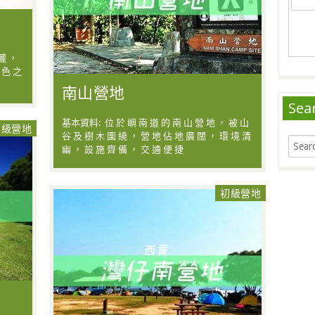
麓 ，
 色 之
南山營地
Sea
基本資料: 位 於 嶼 南 道 的 南 山 營 地 ， 被 山
初級營地
谷 及 樹 木 圍 繞 ， 營 地 佔 地 廣 闊 ， 環 境 清
幽 ， 設 施 齊 備 ， 交 通 便 捷
初級營地