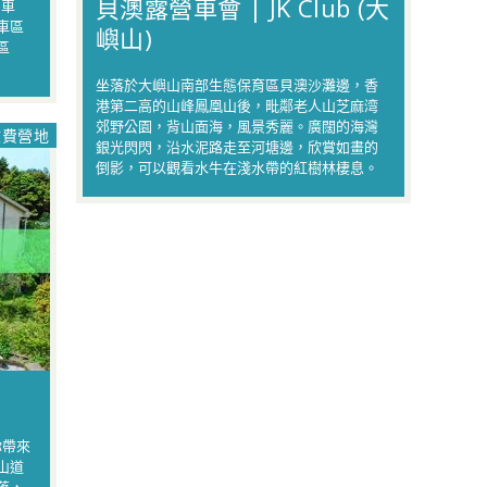
貝澳露營車會 | JK Club (大
營車
車區
嶼山)
區
坐落於大嶼山南部生態保育區貝澳沙灘邊，香
港第二高的山峰鳳凰山後，毗鄰老人山芝麻湾
郊野公園，背山面海，風景秀麗。廣闊的海灣
收費營地
銀光閃閃，沿水泥路走至河塘邊，欣賞如畫的
倒影，可以觀看水牛在淺水帶的紅樹林棲息。
你帶來
山道