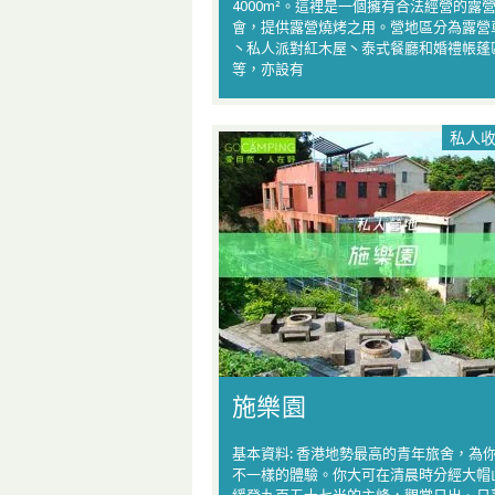
4000m²。這裡是一個擁有合法經營的露
會，提供露營燒烤之用。營地區分為露營
丶私人派對紅木屋丶泰式餐廳和婚禮帳蓬
等，亦設有
私人
施樂園
基本資料: 香港地勢最高的青年旅舍，為
不一樣的體驗。你大可在清晨時分經大帽