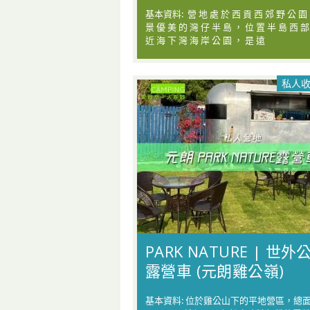
基本資料: 營 地 處 於 西 貢 西 郊 野 公 園
景 優 美 的 灣 仔 半 島 ， 位 置 半 島 西 部
近 海 下 灣 海 岸 公 園 ， 是 遠
私人
PARK NATURE | 世外
露營車 (元朗雞公嶺)
基本資料: 位於雞公山下的平地營區，總