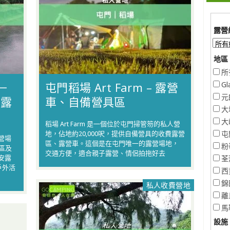
露營
地區 
所
－
屯門稻場 Art Farm – 露營
Gl
元
g露
車、自備營具區
大
大
稻場 Art Farm 是一個位於屯門掃管笏的私人營
地，佔地約20,000呎，提供自備營具的收費露營
屯
營場
區、露營車。這個是在屯門唯一的露營場地，
粉
區及
交通方便，適合親子露營、情侶拍拖好去
安露
荃
戶外活
西
錦
私人收費營地
離
馬
設施 