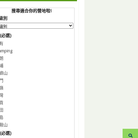
搜尋適合你的營地啦!
級別
(必選)
有
amping
朗
埔
嶼山
門
嶺
灣
貢
田
島
鞍山
(必選)