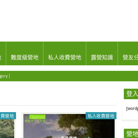
地
難度級營地
私人收費營地
露營知識
營友
gory
登
[wordp
收費營地
私人收費營地
營