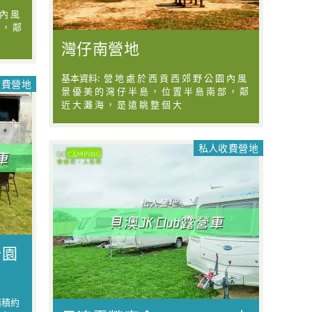
 內 風
 ， 鄰
灣仔南營地
基本資料: 營 地 處 於 西 貢 西 郊 野 公 園 內 風
收費營地
景 優 美 的 灣 仔 半 島 ， 位 置 半 島 南 部 ， 鄰
近 大 灘 海 ， 是 遠 眺 整 個 大
私人收費營地
公園
面積約