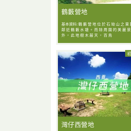
鶴藪營地
基本資料: 鶴 藪 營 地 位 於 石 坳 山 之 東 
鄰 近 鶴 藪 水 塘 。 而 除 周 圍 的 美 麗 景
外 ， 此 地 樹 木 蔽 天 ， 百 鳥
灣仔西營地