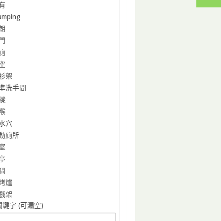
有
amping
朗
門
廁
空
衫架
準洗手間
櫈
喉
水穴
動廁所
室
亭
澗
烤爐
戲架
鍵字 (可漏空)