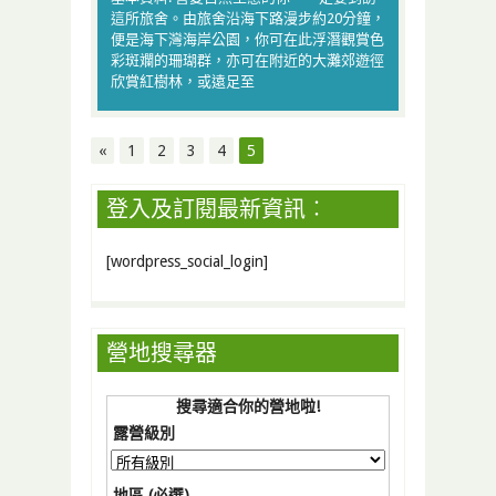
這所旅舍。由旅舍沿海下路漫步約20分鐘，
便是海下灣海岸公園，你可在此浮潛觀賞色
彩斑斕的珊瑚群，亦可在附近的大灘郊遊徑
欣賞紅樹林，或遠足至
«
1
2
3
4
5
登入及訂閱最新資訊︰
[wordpress_social_login]
營地搜尋器
搜尋適合你的營地啦!
露營級別
地區 (必選)