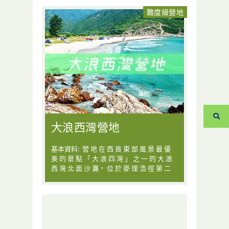
難度級營地
大浪西灣營地
基本資料: 營 地 在 西 貢 東 部 風 景 最 優
美 的 景 點 「 大 浪 四 灣 」 之 一 的 大 浪
西 灣 北 面 沙 灘， 位 於 麥 理 浩 徑 第 二