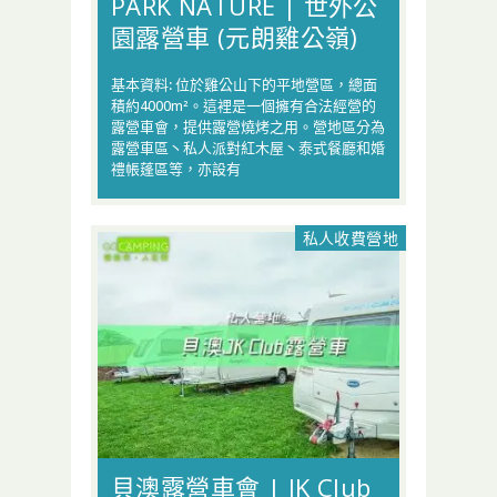
PARK NATURE | 世外公
園露營車 (元朗雞公嶺)
基本資料: 位於雞公山下的平地營區，總面
積約4000m²。這裡是一個擁有合法經營的
露營車會，提供露營燒烤之用。營地區分為
露營車區丶私人派對紅木屋丶泰式餐廳和婚
禮帳蓬區等，亦設有
私人收費營地
貝澳露營車會 | JK Club