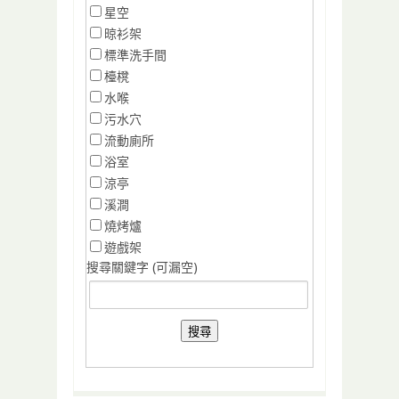
星空
晾衫架
標準洗手間
檯櫈
水喉
污水穴
流動廁所
浴室
涼亭
溪澗
燒烤爐
遊戲架
搜尋關鍵字 (可漏空)