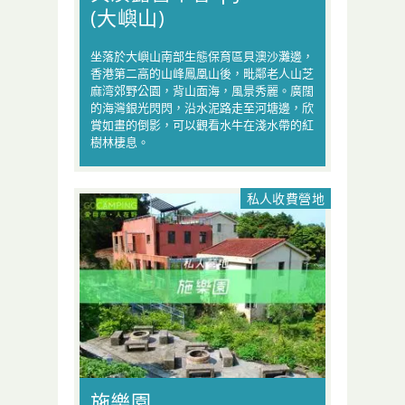
(大嶼山)
坐落於大嶼山南部生態保育區貝澳沙灘邊，
香港第二高的山峰鳳凰山後，毗鄰老人山芝
麻湾郊野公園，背山面海，風景秀麗。廣闊
的海灣銀光閃閃，沿水泥路走至河塘邊，欣
賞如畫的倒影，可以觀看水牛在淺水帶的紅
樹林棲息。
私人收費營地
施樂園