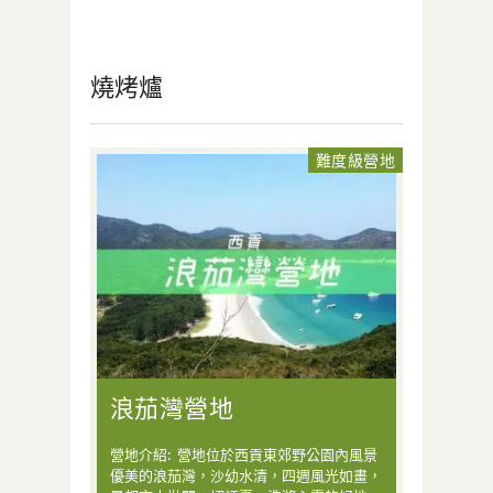
燒烤爐
難度級營地
浪茄灣營地
營地介紹: 營地位於西貢東郊野公園內風景
優美的浪茄灣，沙幼水清，四週風光如畫，