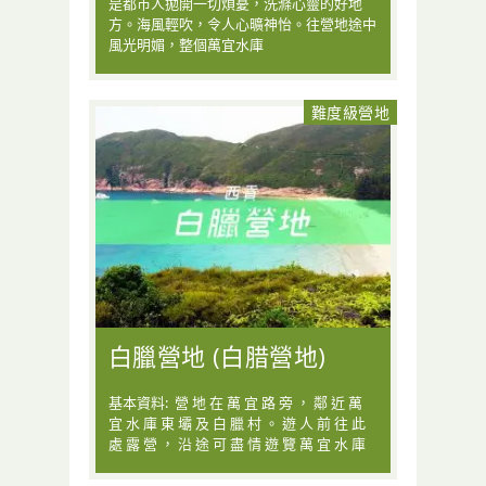
是都市人拋開一切煩憂，洗滌心靈的好地
方。海風輕吹，令人心曠神怡。往營地途中
風光明媚，整個萬宜水庫
難度級營地
白臘營地 (白腊營地)
基本資料: 營 地 在 萬 宜 路 旁 ， 鄰 近 萬
宜 水 庫 東 壩 及 白 臘 村 。 遊 人 前 往 此
處 露 營 ， 沿 途 可 盡 情 遊 覽 萬 宜 水 庫