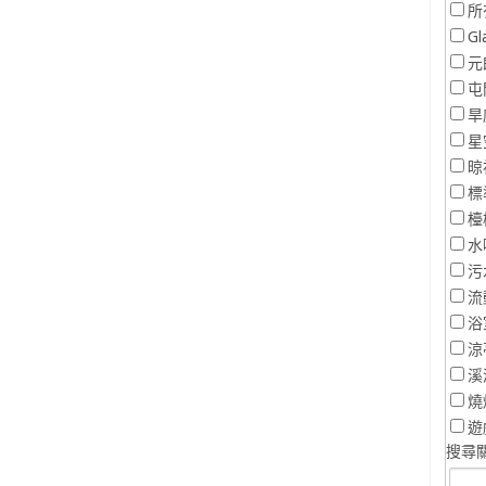
所
Gl
元
屯
旱
星
晾
標
檯
水
污
流
浴
涼
溪
燒
遊
搜尋關