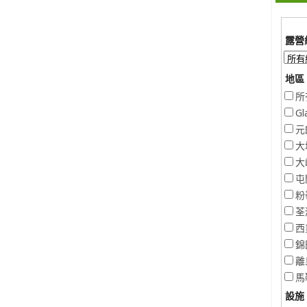
露營
地區 
所
Gl
元
大
大
屯
粉
荃
西
錦
離
馬
設施 