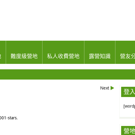
地
難度級營地
私人收費營地
露營知識
營友
Next
登
[wordp
001-stars
.
營