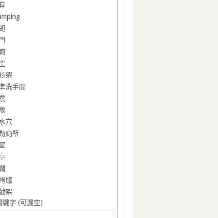
有
amping
朗
門
廁
空
衫架
準洗手間
櫈
喉
水穴
動廁所
室
亭
澗
烤爐
戲架
鍵字 (可漏空)