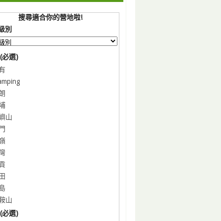
搜尋適合你的營地啦!
級別
(必選)
有
amping
朗
埔
嶼山
門
嶺
灣
貢
田
島
鞍山
(必選)