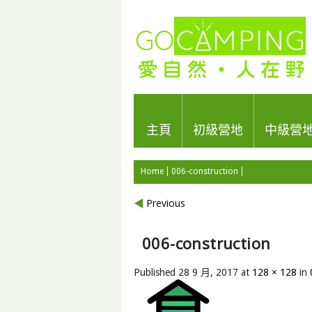
主頁
初級營地
中級營
Home
006-construction
Previous
006-construction
Published
28 9 月, 2017
at
128 × 128
in