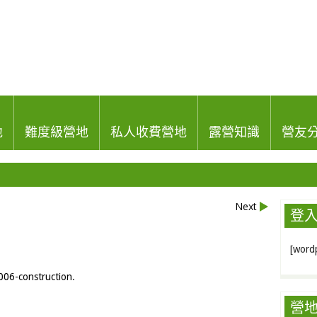
地
難度級營地
私人收費營地
露營知識
營友
Next
登
[wordp
006-construction
.
營