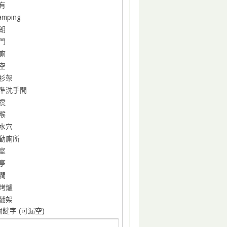
有
amping
朗
門
廁
空
衫架
準洗手間
櫈
喉
水穴
動廁所
室
亭
澗
烤爐
戲架
鍵字 (可漏空)