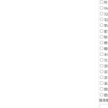
所
Gl
元
屯
旱
星
晾
標
檯
水
污
流
浴
涼
溪
燒
遊
搜尋關