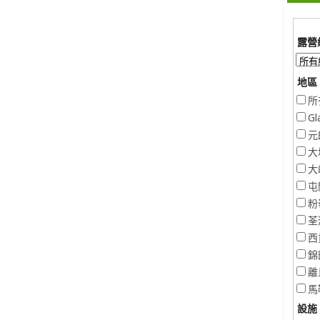
露營
地區 
所
Gl
元
大
大
屯
粉
荃
西
錦
離
馬
設施 