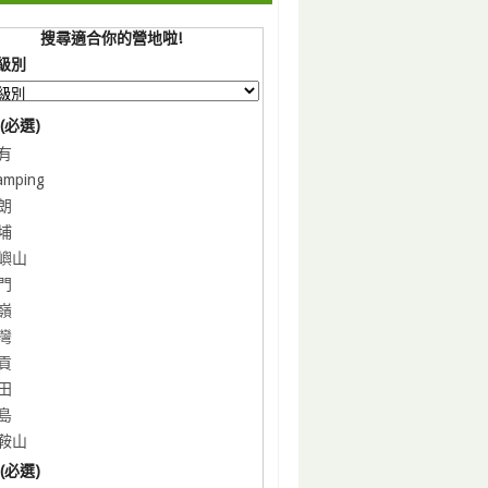
搜尋適合你的營地啦!
級別
(必選)
有
amping
朗
埔
嶼山
門
嶺
灣
貢
田
島
鞍山
(必選)