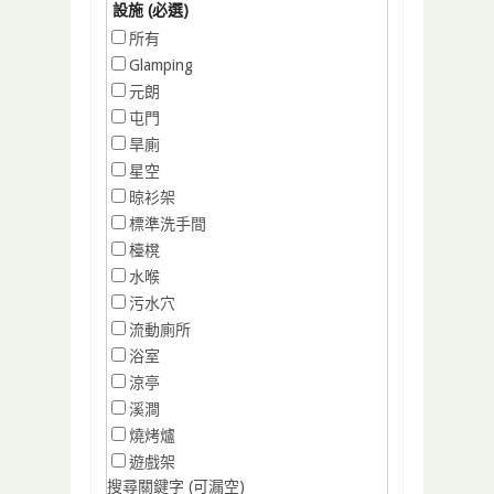
設施 (必選)
所有
Glamping
元朗
屯門
旱廁
星空
晾衫架
標準洗手間
檯櫈
水喉
污水穴
流動廁所
浴室
涼亭
溪澗
燒烤爐
遊戲架
搜尋關鍵字 (可漏空)