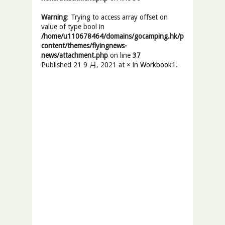
Warning
: Trying to access array offset on
value of type bool in
/home/u110678464/domains/gocamping.hk/public_html/wp
content/themes/flyingnews-
news/attachment.php
on line
37
Published
21 9 月, 2021
at
×
in
Workbook1
.