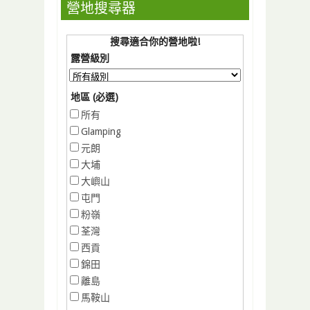
營地搜尋器
搜尋適合你的營地啦!
露營級別
地區 (必選)
所有
Glamping
元朗
大埔
大嶼山
屯門
粉嶺
荃灣
西貢
錦田
離島
馬鞍山